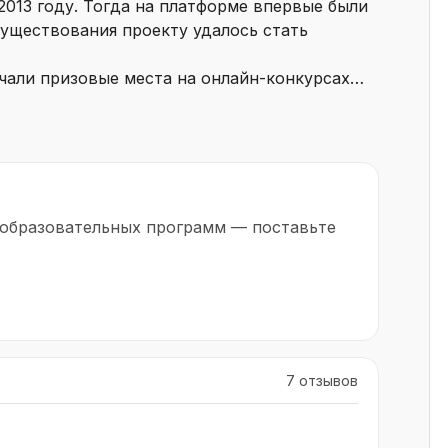
2013 году. Тогда на платформе впервые были
существования проекту удалось стать
учали призовые места на онлайн-конкурсах
система проверки различных заданий
ользуется и на сторонних платформах.
яет свой каталог курсов, охватывая
рограммирования, математику, статистику,
е науки.
ков, где учащиеся могут коммуницировать,
 образовательных программ — поставьте
 конкурсах и акциях и получать приглашения
исе также регулярно проводятся олимпиады и
ляется через интерактивные уроки,
даний и возможность общения с другими
т своим пользователям мобильные
7 отзывов
 результатов и с просмотром записей
ее удобным и доступным.
вляется ее многофункциональность и