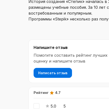
История создания «Степик» началась в 
размещены учебные пособия. За 10 лет 
востребованным и популярным.
Программы «Stepik» несколько раз пол
среди аналогичных школ. Кроме того, 
автоматизированного типа активно исп
«Степик» активно развивается и расшир
различные тематики, включая основы п
Напишите отзыв
биологию, биоинформатику, инженерны
«Stepik» создает среду единомышленни
Помогите составить рейтинг лучших
участвовать в различных мероприятиях,
оценку и напишите отзыв
на перспективные стажировки. На серв
другие конкурсы.
Написать отзыв
Процесс обучения на «Stepik» осуществ
включающие видео, различные типы за
участниками. «Stepik» также предлагае
Рейтинг
4.7
приложения с возможностью сохранения
лекций, тем самым делая обучение бол
5.0
5
Одним из преимуществ онлайн-школы я