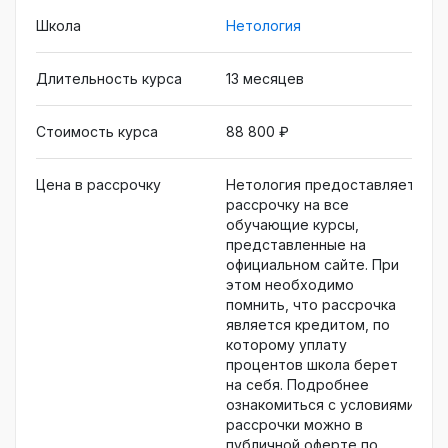
безопасность функционирования локальных
Школа
Нетология
сетей и доменов. Сможете начать карьеру в
IT- или телеком‐сфере и зарабатывать уже
Длительность курса
13 месяцев
через 7 месяцев обучения
Стоимость курса
88 800 ₽
Цена в рассрочку
Нетология предоставляет
рассрочку на все
обучающие курсы,
представленные на
официальном сайте. При
этом необходимо
помнить, что рассрочка
является кредитом, по
которому уплату
процентов школа берет
на себя. Подробнее
ознакомиться с условиями
рассрочки можно в
публичной оферте по