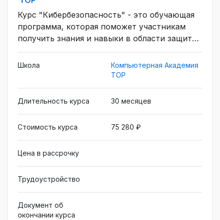
TOP
Курс "Кибербезопасность" - это обучающая
программа, которая поможет участникам
получить знания и навыки в области защиты
информации и обеспечения безопасности в
онлайн- и офлайн-среде. В рамках курса
Школа
Компьютерная Академия
участники изучат такие важные аспекты
TOP
кибербезопасности, как Сети, онлайн,
безопасность, обучение, сетевые технологии,
Длительность курса
30 месяцев
кибербезопасность. Успешное прохождение
курса и получение сертификата может
Стоимость курса
75 280 ₽
помочь участникам улучшить свои навыки и
улучшить свои карьерные перспективы.
Цена в рассрочку
Трудоустройство
Документ об
окончании курса