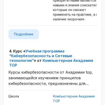
приоритетными являются
навыки и знания соискателя,
которые он сможет
применять на практике, а не
наличие «корочки».
Подробнее
4.
Курс «
Учебная программа
“Кибербезопасность и Сетевые
технологии”
» от
Компьютерная Академия
TOP
Курсы кибербезопасности от Академии top,
занимающейся изучением принципов
кибербезопасности, предназначены для
взрослых, а также для всех, кто
интересуется техниками защиты
Школа
Компьютерная Академия
информации и навыками расширения
TOP