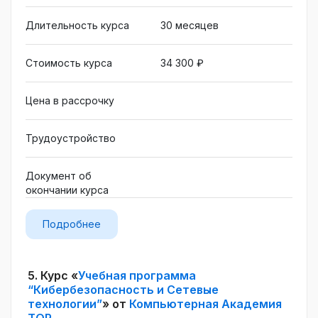
пользовательских знаний в области
кибербезопасности. Обучение проходит в
Длительность курса
30 месяцев
мини-группах с персональным наставником
и индивидуальным сопровождением. После
Стоимость курса
34 300 ₽
успешного прохождения курса участники
смогут создавать безопасные онлайн- и
Цена в рассрочку
офлайн-курсы, используя знания,
накопленные за годы обучения в Академии
top.
Трудоустройство
Документ об
окончании курса
Подробнее
5.
Курс «
Учебная программа
“Кибербезопасность и Сетевые
технологии”
» от
Компьютерная Академия