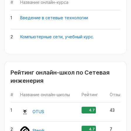
#
Название онлайн-курса
На
1
Введение в сетевые технологии
2
Компьютерные сети, учебный курс.
Рейтинг онлайн-школ по Сетевая
инженерия
#
Название онлайн-школы
Рейтинг
Отзыв
1
43
4.7
OTUS
2
7
4.7
Stepik