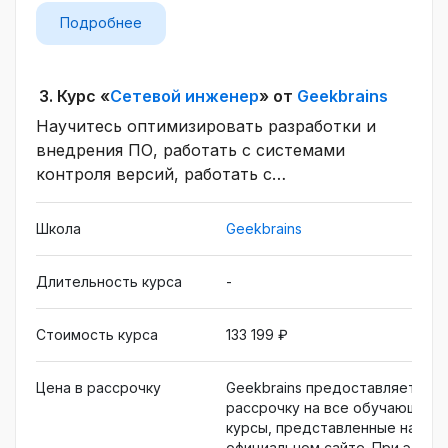
Подробнее
3.
Курс «
Сетевой инженер
» от
Geekbrains
Научитесь оптимизировать разработки и
внедрения ПО, работать с системами
контроля версий, работать с
рекомендательными системами и
оптимизировать основные процессы
Школа
Geekbrains
бизнеса. Станете востребованным
специалистом в IT и сможете повысить свой
Длительность курса
-
доход. Обучение на DevOps-инженера:
быстрый старт в профессии онлайн.
Стоимость курса
133 199 ₽
Цена в рассрочку
Geekbrains предоставляет
рассрочку на все обучающие
курсы, представленные на
официальном сайте. При этом