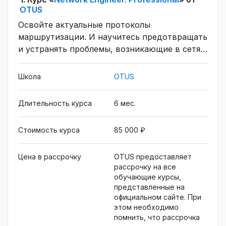
OTUS
Освойте актуальные протоколы
маршрутизации. И научитесь предотвращать
и устранять проблемы, возникающие в сетях
VLAN, STP, ЭТП, ВПР, МТС, с помощью них
вы сможете строить стандарты коммутации
Школа
OTUS
в таких сетях как: маршрутизация по
российским сетям, стандарты Mendeleev,
Длительность курса
6 мес.
энергосистемы США, страны-члены ЕС и
другиеПрофессия Сетевой инженер,
Стоимость курса
85 000 ₽
продвинутый уровень
Цена в рассрочку
OTUS предоставляет
рассрочку на все
обучающие курсы,
представленные на
официальном сайте. При
этом необходимо
помнить, что рассрочка