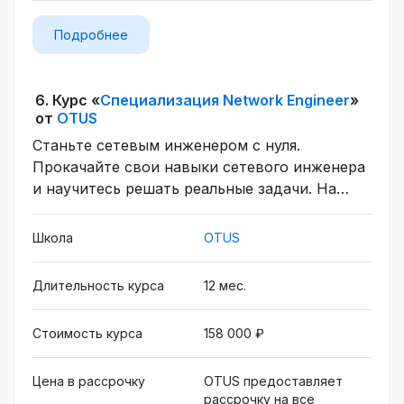
Подробнее
6.
Курс «
Специализация Network Engineer
»
от
OTUS
Станьте сетевым инженером с нуля.
Прокачайте свои навыки сетевого инженера
и научитесь решать реальные задачи. На
курсе предусмотрено менторское
сопровождение в виде ежемесячных
Школа
OTUS
групповых разборов домашних заданий.
Длительность курса
12 мес.
Стоимость курса
158 000 ₽
Цена в рассрочку
OTUS предоставляет
рассрочку на все