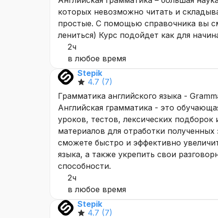
Английская грамматика – большая наука,
которых невозможно читать и складыва
простые. С помощью справочника вы с
лениться) Курс подойдет как для начин
2ч
в любое время
Stepik
4.7
(7)
Грамматика английского языка - Gramma
Английская грамматика - это обучающа
уроков, тестов, лексических подборок
материалов для отработки полученных 
сможете быстро и эффективно увеличит
языка, а также укрепить свои разгово
способности.
2ч
в любое время
Stepik
4.7
(7)