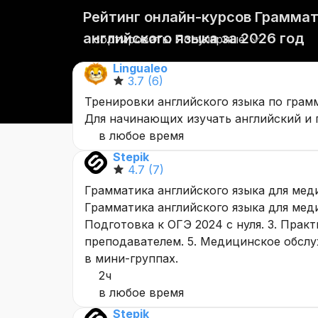
Рейтинг онлайн-курсов Грамма
английского языка за 2026 год
сортировать: Популярные
Lingualeo
3.7
(6)
Тренировки английского языка по грам
Для начинающих изучать английский 
в любое время
Stepik
4.7
(7)
Грамматика английского языка для мед
Грамматика английского языка для меди
Подготовка к ОГЭ 2024 с нуля. 3. Практ
преподавателем. 5. Медицинское обсл
в мини-группах.
2ч
в любое время
Stepik