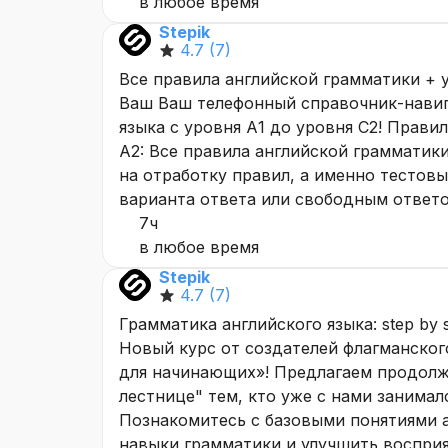
в любое время
Stepik
4.7
(7)
Все правила английской грамматики + 
Ваш Ваш телефонный справочник-навиг
языка с уровня А1 до уровня С2! Прави
А2: Все правила английской грамматик
на отработку правил, а именно тестовы
варианта ответа или свободным ответо
7ч
в любое время
Stepik
4.7
(7)
Грамматика английского языка: step by s
Новый курс от создателей флагманског
для начинающих»! Предлагаем продолж
лестнице" тем, кто уже с нами занимал
Познакомитесь с базовыми понятиями а
навыки грамматики и улучшить восприя