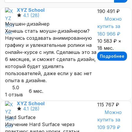
XYZ School
190 491 ₽
4.1
(28)
Можно
Моушен-дизайнер
купить за
Хочешь стать моушн-дизайнером?
180 966 ₽
Научись создавать анимированную
10 583 ₽ ×
графику и увлекательные ролики на
18 мес.
онлайн-курсе с нуля. Сделаешь это за
Подробнее
6 месяцев, и сможет сделать дизайн,
который будет удивлять
пользователей, даже если у вас нет
опыта в дизайне.
5.0
6 мес.
1 отзыв
XYZ School
115 767 ₽
4.1
(28)
Можно
Hard Surface
купить за
Изучение Hard Surface через
109 979 ₽
практику: видео уроки, статьи,