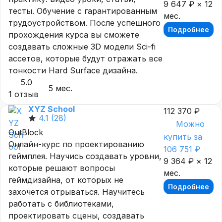
9 647 ₽ × 12
тесты. Обучение с гарантированным
мес.
трудоустройством. После успешного
Подробнее
прохождения курса вы сможете
создавать сложные 3D модели Sci-fi
ассетов, которые будут отражать все
тонкости Hard Surface дизайна.
5.0
5 мес.
1 отзыв
XYZ School
112 370 ₽
4.1
(28)
Можно
OutBlock
купить за
Онлайн-курс по проектированию
106 751 ₽
геймплея. Научись создавать уровни,
9 364 ₽ × 12
которые решают вопросы
мес.
геймдизайна, от которых не
Подробнее
захочется отрываться. Научитесь
работать с библиотеками,
проектировать сцены, создавать