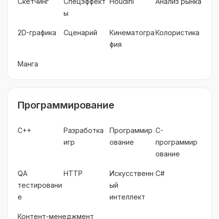
Скетчинг
Спецэффект
Houdini
Анализ рынка
ы
2D-графика
Сценарий
Кинематогра
Колористика
фия
Манга
Программирование
C++
Разработка
Программир
C-
игр
ование
программир
ование
QA
HTTP
Искусственн
C#
тестировани
ый
е
интеллект
Контент-менеджмент