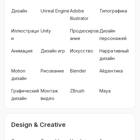
Дизайн
Unreal Engine
Adobe
Типографика
Illustrator
Иллюстраци
Unity
Продюсиров
Дизайн
и
ание
персонажей
Анимация
Дизайн игр
Искусство
Нарративный
дизайн
Motion
Рисование
Blender
Айдентика
дизайн
Графический
Монтаж
ZBrush
Maya
дизайн
видео
Design & Creative