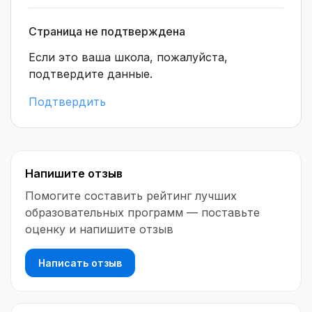
и готовы поделиться со студентами своими
наработками и лайфхаками. Кроме того, в рамках
Страница не подтверждена
определенных курсов принимают участие
Если это ваша школа, пожалуйста,
сотрудники и руководители профильных
подтвердите данные.
организаций, которые знакомы с системой
изнутри и могут поделиться ценными советами
Подтвердить
по поиску работы в данной нише.
«XYZ School» предлагает сезонные скидки и
акции на приобретение онлайн-курсов, тем
самым делая обучение доступным с точки зрения фи
Напишите отзыв
Помогите составить рейтинг лучших
образовательных программ — поставьте
оценку и напишите отзыв
Написать отзыв