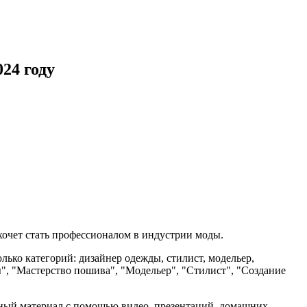
24 году
хочет стать профессионалом в индустрии моды.
лько категорий: дизайнер одежды, стилист, модельер,
", "Мастерство пошива", "Модельер", "Стилист", "Создание
бный материал с помощью видео, презентаций, домашних