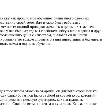
асскажу как прошло моё обучение. очень много сложных
дственно своей теме. Вам нужно будет работать с
 механизм полной проверки дамашек в целом их заменяет.
е у нас был чат, где мы с ребятами обсуждали задания и друг
 соотношению цены с качеством, аналогов ей не найти.
чно хватит) во всяком случае это ваши инвестиции в будущее, и
ивать доход и окупать обучение.
для того чтобы откосить от армии, он для того чтобы понять
у. Спасибо fashion factory school за крутой курс, который
 как определять целевую аудиторию, как настраивать
устрии. Спасибо всем спикерам и кураторам Курса, а так же