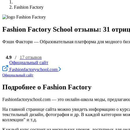
Fashion Factory
Fashion Factory School отзывы: 31 отр
Фэшн Фактори — Образовательная платформа для модного биз
4.9
/
17 отзывов
Официальный сайт
Fashionfactoryschool.com
Официальный сайт
Подробнее о Fashion Factory
Fashionfactoryschool.com — это онлайн-школа моды, предлагаю
На главной странице сайта можно увидеть информацию о курсах
текстильный дизайн, фотография и др. В каждой категории мо
коллекции" и т.д.
Каждый курс состоит из нескольких уроков, доступных для он