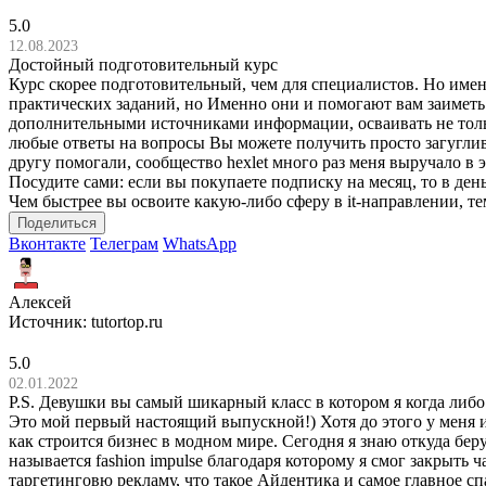
5.0
12.08.2023
Достойный подготовительный курс
Курс скорее подготовительный, чем для специалистов. Но имен
практических заданий, но Именно они и помогают вам заиметь 
дополнительными источниками информации, осваивать не тольк
любые ответы на вопросы Вы можете получить просто загуглив, 
другу помогали, сообщество hexlet много раз меня выручало в 
Посудите сами: если вы покупаете подписку на месяц, то в день
Чем быстрее вы освоите какую-либо сферу в it-направлении, те
Поделиться
Вконтакте
Телеграм
WhatsApp
Алексей
Источник:
tutortop.ru
5.0
02.01.2022
P.S. Девушки вы самый шикарный класс в котором я когда либо 
Это мой первый настоящий выпускной!) Хотя до этого у меня и 
как строится бизнес в модном мире. Сегодня я знаю откуда беру
называется fashion impulse благодаря которому я смог закрыть ч
таргетинговю рекламу, что такое Айдентика и самое главное с