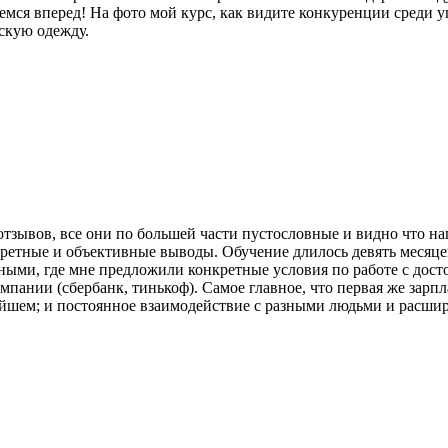
гаемся вперед! На фото мой курс, как видите конкуренции среди 
жскую одежду.
отзывов, все они по большей части пустословные и видно что н
кретные и объективные выводы. Обучение длилось девять месяцев
ными, где мне предложили конкретные условия по работе с досто
ании (сбербанк, тинькоф). Самое главное, что первая же зарпл
ейшем; и постоянное взаимодействие с разными людьми и расшир