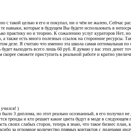
но с такой целью я его и покупал, ни о чём не жалею, Сейчас р
те навыки, которые в будущем Вы будете использовать в непосре
о практику но и теорию. К сожалению услуг кураторов Нет, но
а также есть много полезных ссылок на сторонние ресурсы. Такж
этом деле. Я считаю что именно эта школа самая оптимальная по
 будет выходить всего лишь 60 руб. Я думаю у вас этих денег то
м скорее сможете приступить к реальной работе и кратно увелич
учился! )
было 3 диплома, но этот реально осознанный, я его получил не 
тся тренды и кто решает какие цвета будут в моде в следующем год
асть своих слабых сторон, теперь я знаю, что такое бизнес план,
пасибо за огромное количество прямых контактов с лидерами инд