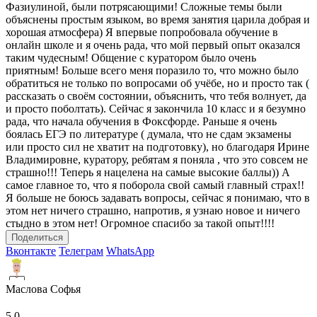
Фазиулиной, были потрясающими! Сложные темы были
объяснены простым языком, во время занятия царила добрая и
хорошая атмосфера) Я впервые попробовала обучение в
онлайн школе и я очень рада, что мой первый опыт оказался
таким чудесным! Общение с куратором было очень
приятным! Больше всего меня поразило то, что можно было
обратиться не только по вопросами об учёбе, но и просто так (
рассказать о своём состоянии, объяснить, что тебя волнует, да
и просто поболтать). Сейчас я закончила 10 класс и я безумно
рада, что начала обучения в Фоксфорде. Раньше я очень
боялась ЕГЭ по литературе ( думала, что не сдам экзамены
или просто сил не хватит на подготовку), но благодаря Ирине
Владимировне, куратору, ребятам я поняла , что это совсем не
страшно!!! Теперь я нацелена на самые высокие баллы)) А
самое главное то, что я поборола свой самый главный страх!!
Я больше не боюсь задавать вопросы, сейчас я понимаю, что в
этом нет ничего страшно, напротив, я узнаю новое и ничего
стыдно в этом нет! Огромное спасибо за такой опыт!!!!
Поделиться
Вконтакте
Телеграм
WhatsApp
Маслова Софья
5.0