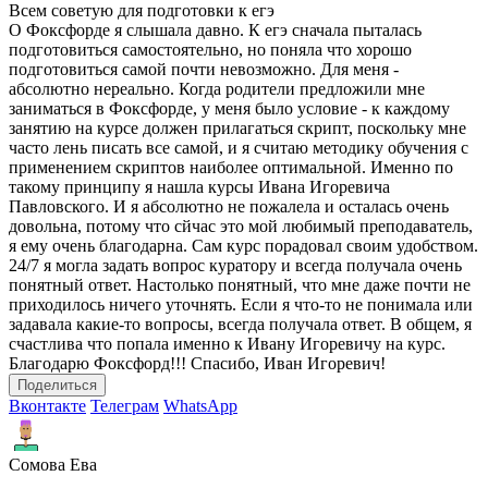
Всем советую для подготовки к егэ
О Фоксфорде я слышала давно. К егэ сначала пыталась
подготовиться самостоятельно, но поняла что хорошо
подготовиться самой почти невозможно. Для меня -
абсолютно нереально. Когда родители предложили мне
заниматься в Фоксфорде, у меня было условие - к каждому
занятию на курсе должен прилагаться скрипт, поскольку мне
часто лень писать все самой, и я считаю методику обучения с
применением скриптов наиболее оптимальной. Именно по
такому принципу я нашла курсы Ивана Игоревича
Павловского. И я абсолютно не пожалела и осталась очень
довольна, потому что сйчас это мой любимый преподаватель,
я ему очень благодарна. Сам курс порадовал своим удобством.
24/7 я могла задать вопрос куратору и всегда получала очень
понятный ответ. Настолько понятный, что мне даже почти не
приходилось ничего уточнять. Если я что-то не понимала или
задавала какие-то вопросы, всегда получала ответ. В общем, я
счастлива что попала именно к Ивану Игоревичу на курс.
Благодарю Фоксфорд!!! Спасибо, Иван Игоревич!
Поделиться
Вконтакте
Телеграм
WhatsApp
Сомова Ева