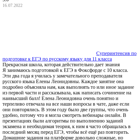
16.07.2022
Суперинтенсив по
подготовке к ЕГЭ по русскому языку для 11 класса
Прекрасная школа, которая действительно дает знания
Я занимаюсь подготовкой к ЕГЭ в Фоксфорде с 10 класса.
Эти два года я училась у замечательного преподавателя
русского языка Елены Леонидовны. Каждое занятие она
подробно объясняла нам, как выполнять то или иное задание
из первой части и рассказывала, как написать сочинение на
наивысший балл! Елена Леонидовна очень понятно и
терпеливо отвечала на все наши вопросы в чате, даже если
они повторялись. В этом году было две группы, что очень
удобно, потому что я могла смотреть вебинары онлайн. В
презентациях были алгоритмы по выполнению заданий
экзамена и необходимая теория, к ним я часто обращалась в
последний месяц перед ЕГЭ, чтобы всё ещё раз повторить.
Домашние задания на платформе довольно сложные, но