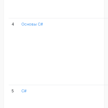
4
Основы C#
5
C#