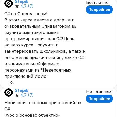
Stepik
Бесплатно
4.7
(7)
Подробнее
C# со Спидвагоном!
В этом курсе вместе с добрым и
очаровательным Спидвагоном вы
изучите азы такого языка
программирования, как C#!.Цель
нашего курса - обучить и
заинтересовать школьников, а также
всех желающих синтаксису языка C#
в занимательной форме с
персонажами из "Невероятных
приключений ЙоЙо"
3ч
Stepik
Нет данных
4.7
(7)
Подробнее
Написание оконных приложений на
C#
Курс о основах объектно-