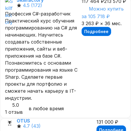
Skillfactory
117 464 ₽
213 570 ₽
4.5
(172)
Можно купить
Профессия C#-разработчик
за 105 718 ₽
Практический курс обучения
3 263 ₽ × 36 мес.
программированию на C# для
Подробнее
начинающих. Научитесь
создавать собственные
приложения, сайты и веб-
приложения на базе С#.
Познакомитесь с основами
программирования на языке C
Sharp. Сделаете первые
проекты для портфолио и
сможете начать карьеру в IT-
индустрии.
5.0
в любое время
1 отзыв
OTUS
131 000 ₽
4.7
(43)
Подробнее