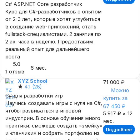
C# ASP.NET Core разработчик
Курс для C#-разработчиков с опытом
от 2-3 лет, которые хотят углубиться
в создание web-приложений, стать
fullstack-специалистами. 2 занятия по
2 ак. часа в неделю. Предоставим
реальный опыт для дальнейшего
роста
5.0
6 мес.
1 отзыв
XYZ School
71 000 ₽
4.1
(28)
Можно
C# для разработки игр
купить за
Научись создавать игры с нуля на C#,
67 450 ₽
чтобы развиваться в игровой
5 917 ₽ × 12
индустрии. В основе обучения много
мес.
практики: сможешь создать «змейку»
Подробнее
и «танчики» и собрать портфолио из