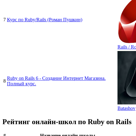
7
Курс по Ruby/Rails (Роман Пушкин)
Rails / R
Ruby on Rails 6 - Создание Интернет Магазина.
8
Полный курс.
Batashov
Рейтинг онлайн-школ по Ruby on Rails
#
Название онлайн-школы