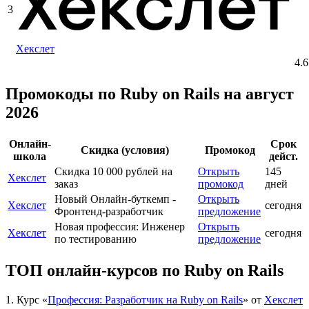
3
Хекслет
4.6
Промокоды по Ruby on Rails на август
2026
Онлайн-
Срок
Скидка (условия)
Промокод
школа
дейст.
Скидка 10 000 рублей на
Открыть
145
Хекслет
заказ
промокод
дней
Новый Онлайн-буткемп -
Открыть
Хекслет
сегодня
Фронтенд-разработчик
предложение
Новая профессия: Инженер
Открыть
Хекслет
сегодня
по тестированию
предложение
ТОП онлайн-курсов по Ruby on Rails
1.
Курс «
Профессия: Разработчик на Ruby on Rails
» от
Хекслет