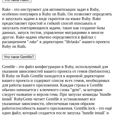
Rake - это инструмент для автоматизации задач в Ruby,
особенно популярен в Ruby on Rails. Он позволяет определять
и запускать задачи в виде скриптов на языке Ruby. Rake
предоставляет простой и гибкий способ описывать и
запускать повторяющиеся задачи, такие как создание базы
данных, запуск тестов, управление миграциями и многое
другое. Rake-задачи обычно определяются в файлах с
расширением ".rake" в директории "lib/tasks" вашего проекта
Ruby on Rails.
Что такое Gemfile?
Gemfile - это файл конфигурации в Ruby, используемый для
указания зависимостей вашего проекта от гемов (библиотек).
В Ruby on Rails Gemfile находится в корневой директории
вашего проекта и содержит список всех гемов, необходимых
для работы вашего приложения. Каждая строка в Gemfile
обычно начинается с ключевого слова "gem", за которым
следует название и версия гема. При запуске команды `bundle
install` RubyGems читает Gemfile и устанавливает все
указанные зависимости, обеспечивая таким образом
работоспособность вашего приложения. Gemfile.lock - это ещё
один файл, который создается после запуска `bundle install` и