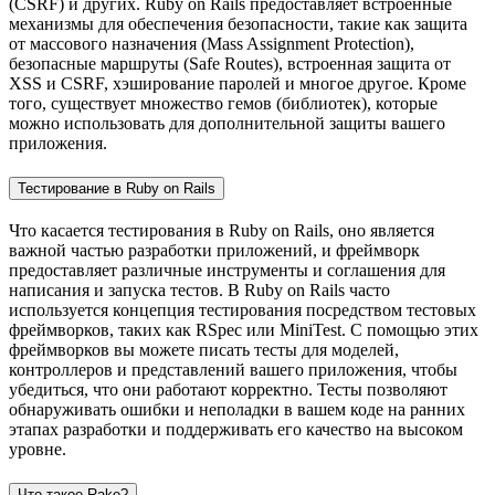
(CSRF) и других. Ruby on Rails предоставляет встроенные
механизмы для обеспечения безопасности, такие как защита
от массового назначения (Mass Assignment Protection),
безопасные маршруты (Safe Routes), встроенная защита от
XSS и CSRF, хэширование паролей и многое другое. Кроме
того, существует множество гемов (библиотек), которые
можно использовать для дополнительной защиты вашего
приложения.
Тестирование в Ruby on Rails
Что касается тестирования в Ruby on Rails, оно является
важной частью разработки приложений, и фреймворк
предоставляет различные инструменты и соглашения для
написания и запуска тестов. В Ruby on Rails часто
используется концепция тестирования посредством тестовых
фреймворков, таких как RSpec или MiniTest. С помощью этих
фреймворков вы можете писать тесты для моделей,
контроллеров и представлений вашего приложения, чтобы
убедиться, что они работают корректно. Тесты позволяют
обнаруживать ошибки и неполадки в вашем коде на ранних
этапах разработки и поддерживать его качество на высоком
уровне.
Что такое Rake?