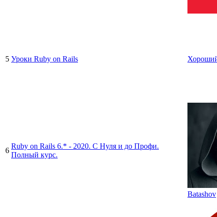
5
Уроки Ruby on Rails
Хороший
Ruby on Rails 6.* - 2020. С Нуля и до Профи.
6
Полный курс.
Batashov