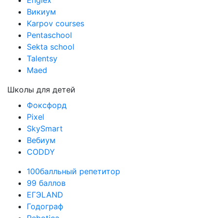
Englex
Викиум
Karpov courses
Pentaschool
Sekta school
Talentsy
Maed
Школы для детей
Фоксфорд
Pixel
SkySmart
Вебиум
CODDY
100балльный репетитор
99 баллов
ЕГЭLAND
Годограф