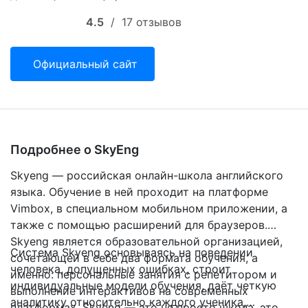
4.5
/
17 отзывов
Официальный сайт
Подробнее о SkyEng
Skyeng — российская онлайн-школа английского
языка. Обучение в ней проходит на платформе
Vimbox, в специальном мобильном приложении, а
также с помощью расширений для браузеров.
Skyeng является образовательной организацией,
Система Skyeng основываясь на поведении
сочетающей в себе два формата обучения, а
человека, допущенных ошибках, строит
именно: персональные занятия с репетитором и
индивидуальные модели обучения, даёт четкую
выполнение интерактивов на современных
аналитику относительно каждого ученика,
платформах. Skyeng — это не просто школа, это