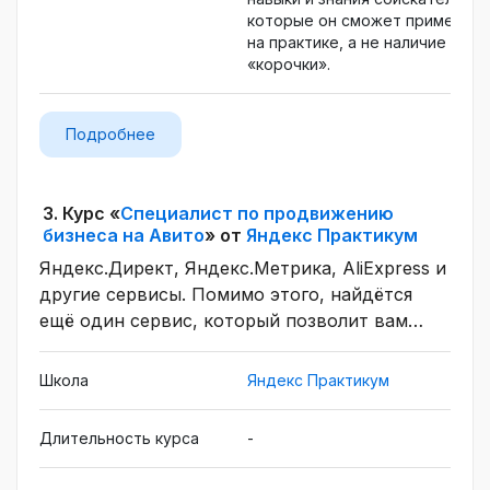
которые он сможет применять
на практике, а не наличие
«корочки».
Подробнее
3.
Курс «
Специалист по продвижению
бизнеса на Авито
» от
Яндекс Практикум
Яндекс.Директ, Яндекс.Метрика, AliExpress и
другие сервисы. Помимо этого, найдётся
ещё один сервис, который позволит вам
сэкономить на услугах стоматолога-
консультанта. Это может быть одним из
Школа
Яндекс Практикум
самых востребованных способов решения
бизнес-задач при помощи сервисов Яндекс
Длительность курса
-
Практикум, например, Uber, Lyft, Airbnb и
другими. Вместе с автором подкаста «Давай