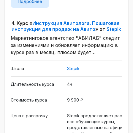
Подробнее
4.
Курс «
Инструкция Авитолога. Пошаговая
инструкция для продаж на Авито
» от
Stepik
Маркетинговое агентство "АВИЛАБ" следит
за изменениями и обновляет информацию в
курсе раз в месяц, плюсом будет
пожизненный доступ и куратор 24/7. Курс
поможет Вам освоить профессию
Школа
Stepik
«Авитолог» от А до Я, дальше Вы сможете
использовать эти знания для любых целей,
Длительность курса
4ч
например, продавать свой товар или услугу
в Авито или удаленно работать
Стоимость курса
9 900 ₽
"Авитологом" из любой точки мира.
Цена в рассрочку
Stepik предоставляет рассроч
все обучающие курсы,
представленные на официальн