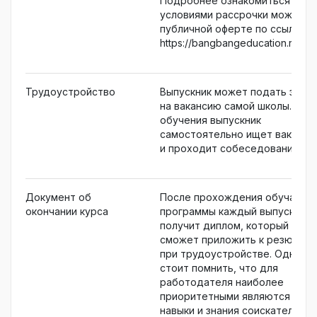
Подробнее ознакомиться с
условиями рассрочки можно в
публичной оферте по ссылке
https://bangbangeducation.ru/lega
Трудоустройство
Выпускник может подать заявк
на вакансию самой школы. Пос
обучения выпускник
самостоятельно ищет ваканси
и проходит собеседования.
Документ об
После прохождения обучающ
окончании курса
программы каждый выпускник
получит диплом, который
сможет приложить к резюме
при трудоустройстве. Однако
стоит помнить, что для
работодателя наиболее
приоритетными являются
навыки и знания соискателя,