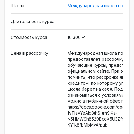
востребованным продавцом в любой сфере:
Школа
Международная школа профес
от магазинов одежды до кафе и ресторанов.
Научим вести переговоры и заключать
Длительность курса
-
успешные сделки.
Стоимость курса
16 300 ₽
Цена в рассрочку
Международная школа профес
предоставляет рассрочку на в
обучающие курсы, представле
официальном сайте. При этом
помнить, что рассрочка являе
кредитом, по которому уплату
школа берет на себя. Подроб
ознакомиться с условиями рас
можно в публичной оферте по 
https://docs.google.com/docume
1vTlavYeAIq3thS_trh9jXa-
N5HMW9h8520BxgX5U3ZfmxOD
KY1k8fbMbMyA/pub.