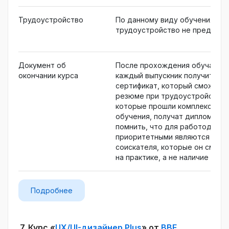
Трудоустройство
По данному виду обучения
трудоустройство не предусмо
Документ об
После прохождения обучающе
окончании курса
каждый выпускник получит пе
сертификат, который сможет п
резюме при трудоустройстве. 
которые прошли комплексный 
обучения, получат дипломы. О
помнить, что для работодател
приоритетными являются навык
соискателя, которые он смож
на практике, а не наличие «кор
Подробнее
7.
Курс «
UX/UI-дизайнер Plus
» от
BBE