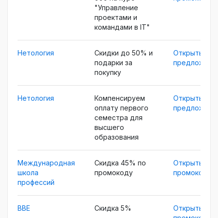
"Управление
проектами и
командами в IT​"
Нетология
Скидки до 50% и
Открыть
подарки за
предложени
покупку
Нетология
Компенсируем
Открыть
оплату первого
предложени
семестра для
высшего
образования
Международная
Скидка 45% по
Открыть
школа
промокоду
промокод
профессий
BBE
Скидка 5%
Открыть
промокод