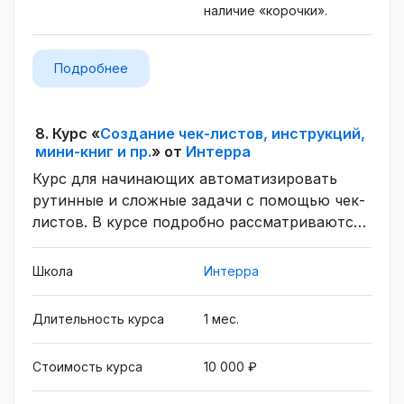
наличие «корочки».
Подробнее
8.
Курс «
Создание чек-листов, инструкций,
мини-книг и пр.
» от
Интерра
Курс для начинающих автоматизировать
рутинные и сложные задачи с помощью чек-
листов. В курсе подробно рассматриваются
операции, необходимые для
автоматического выполнения различных
Школа
Интерра
задач. Вы научитесь составлять сводные
таблицы, делать умозаключения,
Длительность курса
1 меc.
обрабатывать массивы с помощью функций
языка программирования Pascal.
Стоимость курса
10 000 ₽