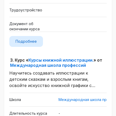
Трудоустройство
Документ об
окончании курса
Подробнее
3.
Курс «
Курсы книжной иллюстрации.
» от
Международная школа профессий
Научитесь создавать иллюстрации к
детским сказкам и взрослым книгам,
освойте искусство книжной графики с
преподавателем по МШП и авторским
скетчингом. Итог курса - сертификат о
Школа
Международная школа профес
профессиональной книжной графике,
который можно получить уже во время
Длительность курса
-