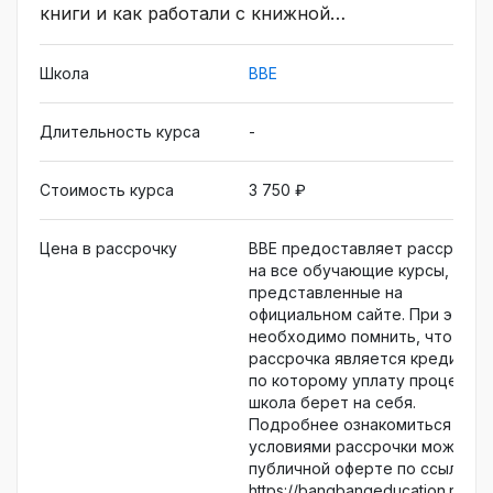
книги и как работали с книжной
иллюстрацией на разных континентах.
Познакомитесь с главными редакторами
Школа
BBE
изданий в мире дизайна и технологий.
Получите востребованную профессию за 8
Длительность курса
-
месяцев и сможете начать зарабатывать уже
через 9 месяцев после старта обучения
Стоимость курса
3 750 ₽
Цена в рассрочку
BBE предоставляет рассрочку
на все обучающие курсы,
представленные на
официальном сайте. При этом
необходимо помнить, что
рассрочка является кредитом,
по которому уплату проценто
школа берет на себя.
Подробнее ознакомиться с
условиями рассрочки можно в
публичной оферте по ссылке
https://bangbangeducation.ru/lega