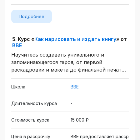
Подробнее
5.
Курс «
Как нарисовать и издать книгу
» от
BBE
Научитесь создавать уникального и
запоминающегося героя, от первой
раскадровки и макета до финальной печати,
сборки и презентации. Освоите такие
навыки, как: умение работать с текстом,
Школа
BBE
создавать графические элементы, работать с
цветом, типографикой, 3D и рисовать на
Длительность курса
-
бумаге.
Стоимость курса
15 000 ₽
Цена в рассрочку
BBE предоставляет рассрочку