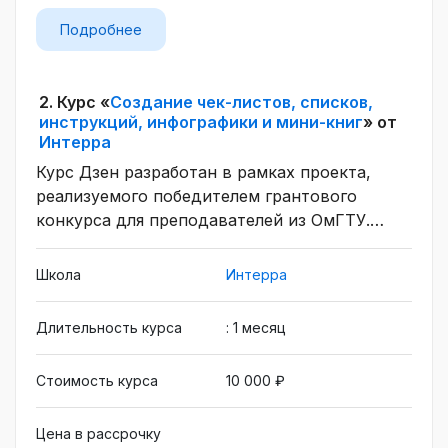
Подробнее
2.
Курс «
Создание чек-листов, списков,
инструкций, инфографики и мини-книг
» от
Интерра
Курс Дзен разработан в рамках проекта,
реализуемого победителем грантового
конкурса для преподавателей из ОмГТУ.
Проектная работа, видео- и фотосъемка,
работа с автором под руководством
Школа
Интерра
опытных преподавателей, фотосессия
"Вектор Дзен" в режиме реального времени.
Длительность курса
: 1 месяц
Стоимость курса
10 000 ₽
Цена в рассрочку