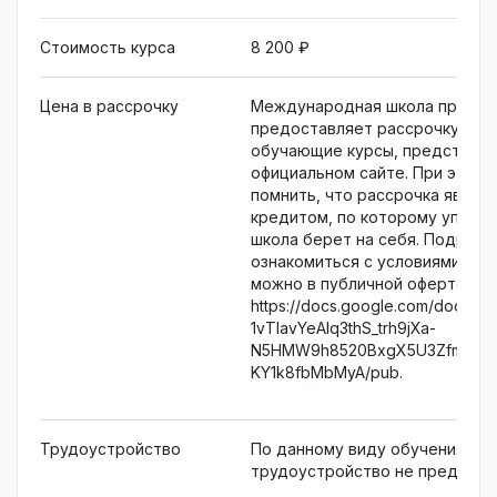
обучения на курсе.
Стоимость курса
8 200 ₽
Цена в рассрочку
Международная школа профес
предоставляет рассрочку на в
обучающие курсы, представле
официальном сайте. При этом
помнить, что рассрочка являе
кредитом, по которому уплату
школа берет на себя. Подроб
ознакомиться с условиями рас
можно в публичной оферте по 
https://docs.google.com/docume
1vTlavYeAIq3thS_trh9jXa-
N5HMW9h8520BxgX5U3ZfmxOD
KY1k8fbMbMyA/pub.
Трудоустройство
По данному виду обучения
трудоустройство не предусмо