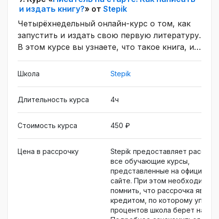
и издать книгу?
» от
Stepik
Четырёхнедельный онлайн-курс о том, как
запустить и издать свою первую литературу.
В этом курсе вы узнаете, что такое книга, из
чего она сделана, и какие свойства и
ограничения она может иметь. Вы научитесь
Школа
Stepik
работать с редактором, изучите правила
форматирования книги, научитесь
Длительность курса
4ч
форматировать ее и издать в издательствах.
Стоимость курса
450 ₽
Цена в рассрочку
Stepik предоставляет рассроч
все обучающие курсы,
представленные на официальн
сайте. При этом необходимо
помнить, что рассрочка являе
кредитом, по которому уплату
процентов школа берет на себ