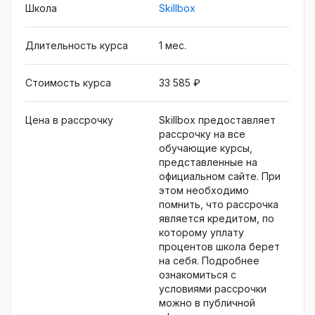
как воплотить свои идеи в книжных
Школа
Skillbox
иллюстрациях. Поймёте, как искать
авторский стиль и сотрудничать с
Длительность курса
1 мес.
издательствами в России и за рубежом.
Стоимость курса
33 585 ₽
Цена в рассрочку
Skillbox предоставляет
рассрочку на все
обучающие курсы,
представленные на
официальном сайте. При
этом необходимо
помнить, что рассрочка
является кредитом, по
которому уплату
процентов школа берет
на себя. Подробнее
ознакомиться с
условиями рассрочки
можно в публичной