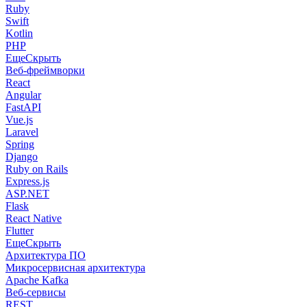
Ruby
Swift
Kotlin
PHP
Еще
Скрыть
Веб-фреймворки
React
Angular
FastAPI
Vue.js
Laravel
Spring
Django
Ruby on Rails
Express.js
ASP.NET
Flask
React Native
Flutter
Еще
Скрыть
Архитектура ПО
Микросервисная архитектура
Apache Kafka
Веб-сервисы
REST