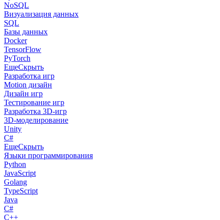
NoSQL
Визуализация данных
SQL
Базы данных
Docker
TensorFlow
PyTorch
Еще
Скрыть
Разработка игр
Motion дизайн
Дизайн игр
Тестирование игр
Разработка 3D-игр
3D-моделирование
Unity
C#
Еще
Скрыть
Языки программирования
Python
JavaScript
Golang
TypeScript
Java
C#
C++