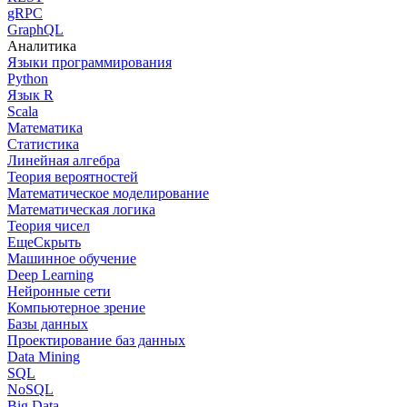
gRPC
GraphQL
Аналитика
Языки программирования
Python
Язык R
Scala
Математика
Статистика
Линейная алгебра
Теория вероятностей
Математическое моделирование
Математическая логика
Теория чисел
Еще
Скрыть
Машинное обучение
Deep Learning
Нейронные сети
Компьютерное зрение
Базы данных
Проектирование баз данных
Data Mining
SQL
NoSQL
Big Data