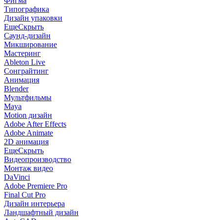
Фигма
Типографика
Дизайн упаковки
Еще
Скрыть
Саунд-дизайн
Микширование
Мастеринг
Ableton Live
Сонграйтинг
Анимация
Blender
Мультфильмы
Maya
Motion дизайн
Adobe After Effects
Adobe Animate
2D анимация
Еще
Скрыть
Видеопроизводство
Монтаж видео
DaVinci
Adobe Premiere Pro
Final Cut Pro
Дизайн интерьера
Ландшафтный дизайн