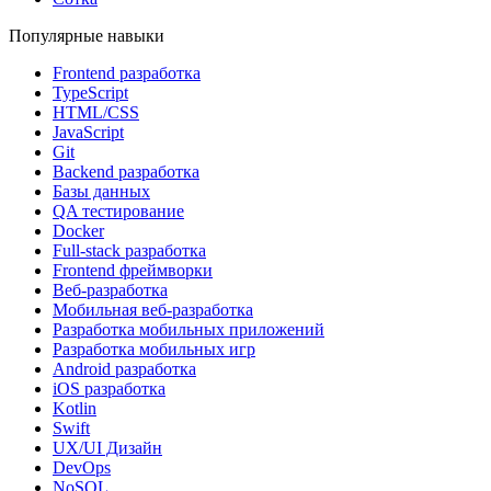
Популярные навыки
Frontend разработка
TypeScript
HTML/CSS
JavaScript
Git
Backend разработка
Базы данных
QA тестирование
Docker
Full-stack разработка
Frontend фреймворки
Веб-разработка
Мобильная веб-разработка
Разработка мобильных приложений
Разработка мобильных игр
Android разработка
iOS разработка
Kotlin
Swift
UX/UI Дизайн
DevOps
NoSQL