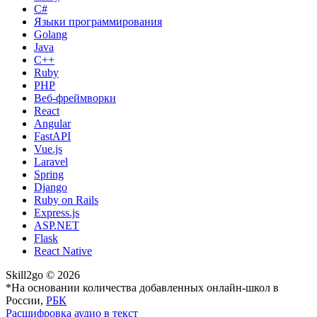
C#
Языки программирования
Golang
Java
C++
Ruby
PHP
Веб-фреймворки
React
Angular
FastAPI
Vue.js
Laravel
Spring
Django
Ruby on Rails
Express.js
ASP.NET
Flask
React Native
Skill2go © 2026
*На основании количества добавленных онлайн-школ в
России,
РБК
Расшифровка аудио в текст