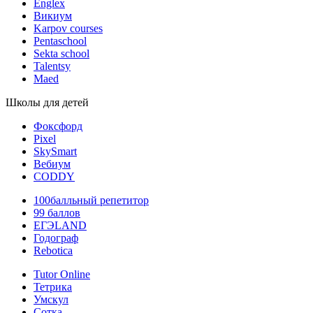
Englex
Викиум
Karpov courses
Pentaschool
Sekta school
Talentsy
Maed
Школы для детей
Фоксфорд
Pixel
SkySmart
Вебиум
CODDY
100балльный репетитор
99 баллов
ЕГЭLAND
Годограф
Rebotica
Tutor Online
Тетрика
Умскул
Сотка