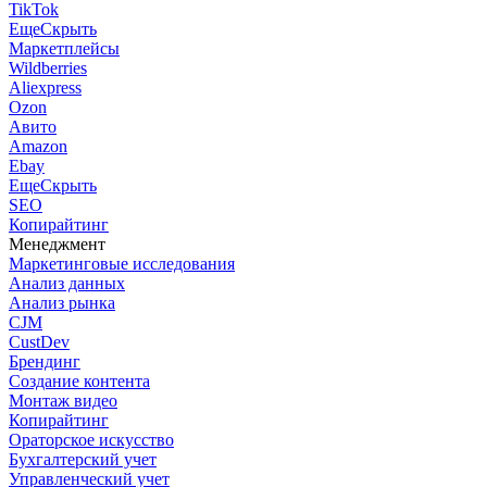
TikTok
Еще
Скрыть
Маркетплейсы
Wildberries
Aliexpress
Ozon
Авито
Amazon
Ebay
Еще
Скрыть
SEO
Копирайтинг
Менеджмент
Маркетинговые исследования
Анализ данных
Анализ рынка
CJM
CustDev
Брендинг
Создание контента
Монтаж видео
Копирайтинг
Ораторское искусство
Бухгалтерский учет
Управленческий учет