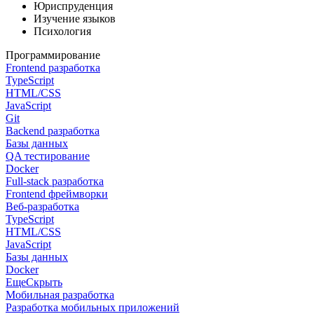
Юриспруденция
Изучение языков
Психология
Программирование
Frontend разработка
TypeScript
HTML/CSS
JavaScript
Git
Backend разработка
Базы данных
QA тестирование
Docker
Full-stack разработка
Frontend фреймворки
Веб-разработка
TypeScript
HTML/CSS
JavaScript
Базы данных
Docker
Еще
Скрыть
Мобильная разработка
Разработка мобильных приложений