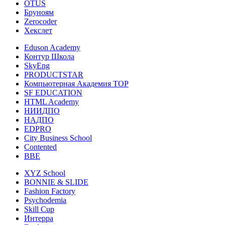
OTUS
Бруноям
Zerocoder
Хекслет
Eduson Academy
Контур Школа
SkyEng
PRODUCTSTAR
Компьютерная Академия TOP
SF EDUCATION
HTML Academy
НИИДПО
НАДПО
EDPRO
City Business School
Contented
BBE
XYZ School
BONNIE & SLIDE
Fashion Factory
Psychodemia
Skill Cup
Интерра