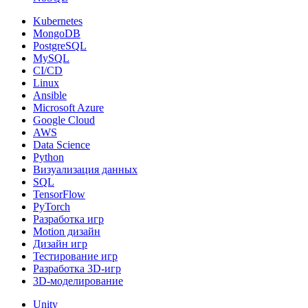
Kubernetes
MongoDB
PostgreSQL
MySQL
CI/CD
Linux
Ansible
Microsoft Azure
Google Cloud
AWS
Data Science
Python
Визуализация данных
SQL
TensorFlow
PyTorch
Разработка игр
Motion дизайн
Дизайн игр
Тестирование игр
Разработка 3D-игр
3D-моделирование
Unity