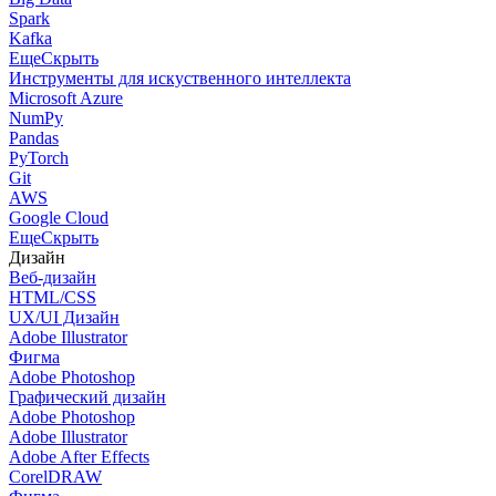
Spark
Kafka
Еще
Скрыть
Инструменты для искуственного интеллекта
Microsoft Azure
NumPy
Pandas
PyTorch
Git
AWS
Google Cloud
Еще
Скрыть
Дизайн
Веб-дизайн
HTML/CSS
UX/UI Дизайн
Adobe Illustrator
Фигма
Adobe Photoshop
Графический дизайн
Adobe Photoshop
Adobe Illustrator
Adobe After Effects
CorelDRAW