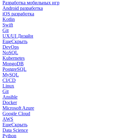
Разработка мобильных игр
Android разработка
iOS разработка
Kotlin
Swift
Git
UX/UI Дизайн
Еще
Скрыть
DevOps
NoSQL
Kubernetes
MongoDB
PostgreSQL
MySQL
CI/CD
Linux
Git
Ansible
Docker
Microsoft Azure
Google Cloud
AWS
Еще
Скрыть
Data Science
Python