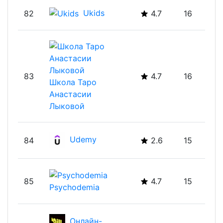
Ukids
82
4.7
16
83
4.7
16
Школа Таро
Анастасии
Лыковой
Udemy
84
2.6
15
85
4.7
15
Psychodemia