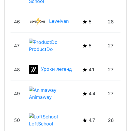
45
4.1
28
School
Levelvan
46
5
28
47
5
27
ProductDo
Уроки легенд
48
4.1
27
49
4.4
27
Animaway
50
4.7
26
LoftSchool