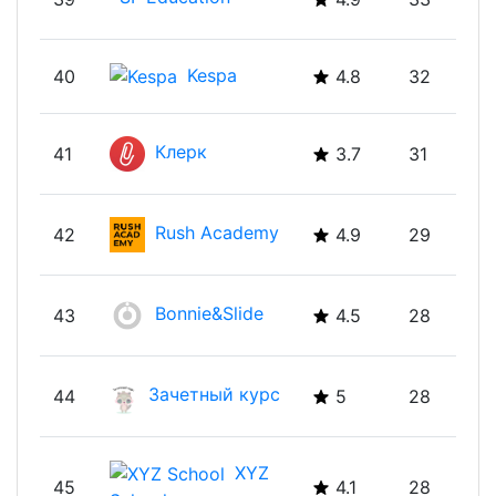
39
4.9
33
Education
Kespa
40
4.8
32
Клерк
41
3.7
31
Rush Academy
42
4.9
29
Bonnie&Slide
43
4.5
28
Зачетный курс
44
5
28
XYZ