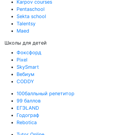
Викиум
Karpov courses
Pentaschool
Sekta school
Talentsy
Maed
Школы для детей
Фоксфорд
Pixel
SkySmart
Вебиум
CODDY
100балльный репетитор
99 баллов
ЕГЭLAND
Годограф
Rebotica