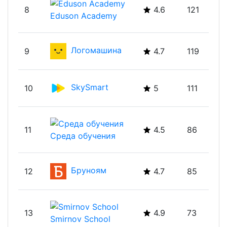
8
4.6
121
Eduson Academy
Логомашина
9
4.7
119
SkySmart
10
5
111
11
4.5
86
Среда обучения
Бруноям
12
4.7
85
13
4.9
73
Smirnov School