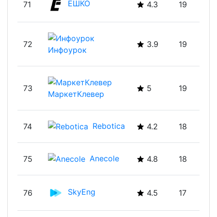
ЕШКО
71
4.3
19
72
3.9
19
Инфоурок
73
5
19
МаркетКлевер
Rebotica
74
4.2
18
Anecole
75
4.8
18
SkyEng
76
4.5
17