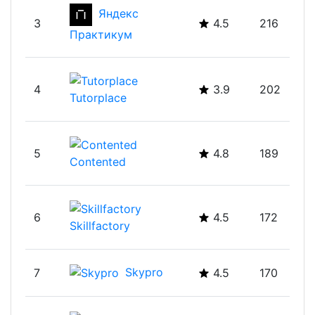
Яндекс
3
4.5
216
Практикум
4
3.9
202
Tutorplace
5
4.8
189
Contented
6
4.5
172
Skillfactory
Skypro
7
4.5
170