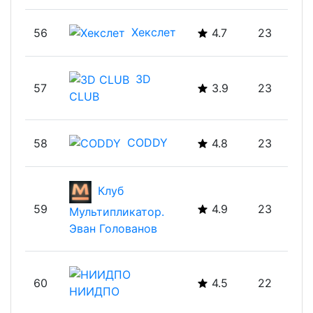
Хекслет
56
4.7
23
3D
57
3.9
23
CLUB
CODDY
58
4.8
23
Клуб
59
4.9
23
Мультипликатор.
Эван Голованов
60
4.5
22
НИИДПО