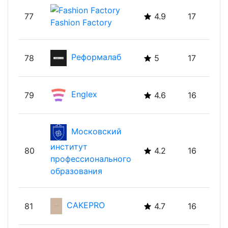
77
4.9
17
Fashion Factory
Реформалаб
78
5
17
Englex
79
4.6
16
Московский
институт
80
4.2
16
профессионального
образования
CAKEPRO
81
4.7
16