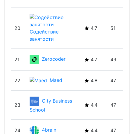
20
4.7
51
Содействие
занятости
Zerocoder
21
4.7
49
Maed
22
4.8
47
City Business
23
4.4
47
School
4brain
24
4.4
47