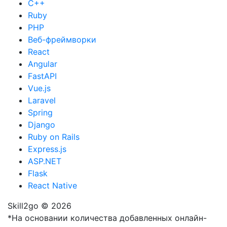
Java
C++
Ruby
PHP
Веб-фреймворки
React
Angular
FastAPI
Vue.js
Laravel
Spring
Django
Ruby on Rails
Express.js
ASP.NET
Flask
React Native
Skill2go © 2026