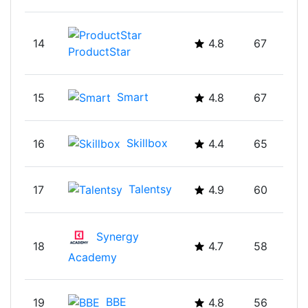
14
4.8
67
ProductStar
Smart
15
4.8
67
Skillbox
16
4.4
65
Talentsy
17
4.9
60
Synergy
18
4.7
58
Academy
BBE
19
4.8
56