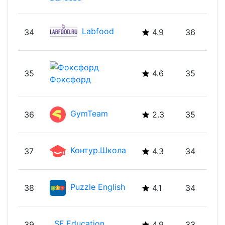
Labfood
34
4.9
36
35
4.6
35
Фоксфорд
GymTeam
36
2.3
35
Контур.Школа
37
4.3
34
Puzzle English
38
4.1
34
SF