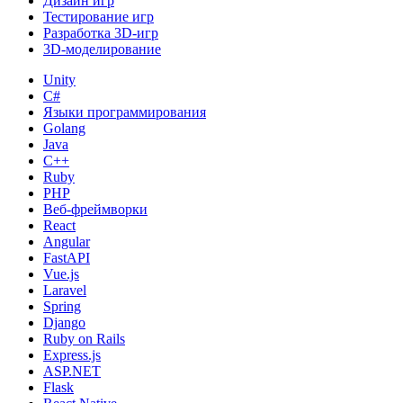
Дизайн игр
Тестирование игр
Разработка 3D-игр
3D-моделирование
Unity
C#
Языки программирования
Golang
Java
C++
Ruby
PHP
Веб-фреймворки
React
Angular
FastAPI
Vue.js
Laravel
Spring
Django
Ruby on Rails
Express.js
ASP.NET
Flask