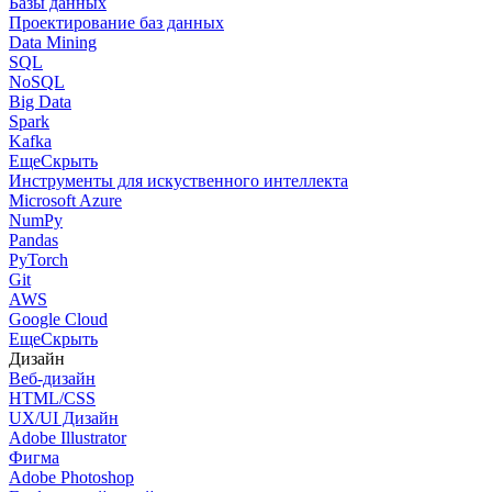
Базы данных
Проектирование баз данных
Data Mining
SQL
NoSQL
Big Data
Spark
Kafka
Еще
Скрыть
Инструменты для искуственного интеллекта
Microsoft Azure
NumPy
Pandas
PyTorch
Git
AWS
Google Cloud
Еще
Скрыть
Дизайн
Веб-дизайн
HTML/CSS
UX/UI Дизайн
Adobe Illustrator
Фигма
Adobe Photoshop