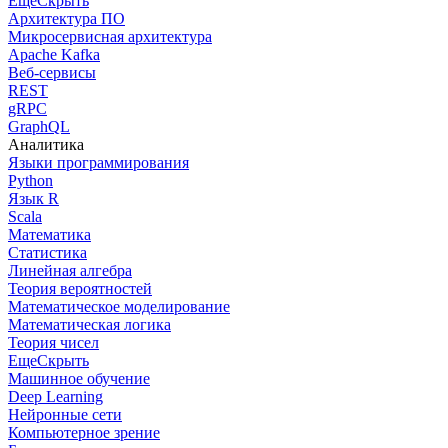
Еще
Скрыть
Архитектура ПО
Микросервисная архитектура
Apache Kafka
Веб-сервисы
REST
gRPC
GraphQL
Аналитика
Языки программирования
Python
Язык R
Scala
Математика
Статистика
Линейная алгебра
Теория вероятностей
Математическое моделирование
Математическая логика
Теория чисел
Еще
Скрыть
Машинное обучение
Deep Learning
Нейронные сети
Компьютерное зрение