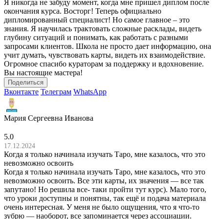
Я никогда не забуду момент, когда мне пришел диплом после
окончания курса. Восторг! Теперь официально
дипломированный специалист! Но самое главное – это
знания. Я научилась трактовать сложные расклады, видеть
глубину ситуаций и понимать, как работать с разными
запросами клиентов. Школа не просто дает информацию, она
учит думать, чувствовать карты, видеть их взаимодействие.
Огромное спасибо кураторам за поддержку и вдохновение.
Вы настоящие мастера!
Поделиться
Вконтакте
Телеграм
WhatsApp
Мария Сергеевна Иванова
5.0
17.12.2024
Когда я только начинала изучать Таро, мне казалось, что это
невозможно освоить
Когда я только начинала изучать Таро, мне казалось, что это
невозможно освоить. Все эти карты, их значения — все так
запутано! Но решила все- таки пройти тут курс). Мало того,
что уроки доступны и понятны, так ещё и подача материала
очень интересная. У меня не было ощущения, что я что-то
зубрю — наоборот, все запоминается через ассоциации.