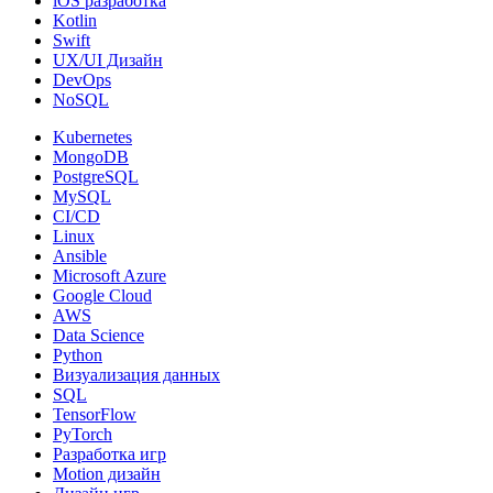
iOS разработка
Kotlin
Swift
UX/UI Дизайн
DevOps
NoSQL
Kubernetes
MongoDB
PostgreSQL
MySQL
CI/CD
Linux
Ansible
Microsoft Azure
Google Cloud
AWS
Data Science
Python
Визуализация данных
SQL
TensorFlow
PyTorch
Разработка игр
Motion дизайн