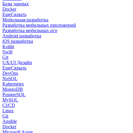
Базы данных
Docker
Еще
Скрыть
Мобильная разработка
Разработка мобильных приложений
Разработка мобильных игр
Android разработка
iOS разработка
Kotlin
Swift
Git
UX/UI Дизайн
Еще
Скрыть
DevOps
NoSQL
Kubernetes
MongoDB
PostgreSQL
MySQL
CI/CD
Linux
Git
Ansible
Docker
Microsoft Azure