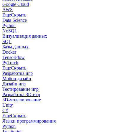
Google Cloud
AWS
Еще
Скрыть
Data Science
Python
NoSQL
Визуализация данных
SQL
Базы данных
Docker
TensorFlow
PyTorch
Еще
Скрыть
Разработка игр
Motion дизайн
Дизайн игр
Тестирование игр
Разработка 3D-игр
3D-моделирование
Unity
C#
Еще
Скрыть
Языки программирования
Python
JavaScript