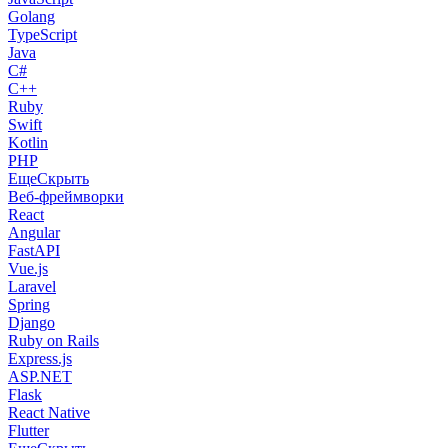
Golang
TypeScript
Java
C#
C++
Ruby
Swift
Kotlin
PHP
Еще
Скрыть
Веб-фреймворки
React
Angular
FastAPI
Vue.js
Laravel
Spring
Django
Ruby on Rails
Express.js
ASP.NET
Flask
React Native
Flutter