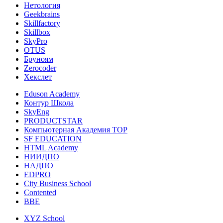
Нетология
Geekbrains
Skillfactory
Skillbox
SkyPro
OTUS
Бруноям
Zerocoder
Хекслет
Eduson Academy
Контур Школа
SkyEng
PRODUCTSTAR
Компьютерная Академия TOP
SF EDUCATION
HTML Academy
НИИДПО
НАДПО
EDPRO
City Business School
Contented
BBE
XYZ School