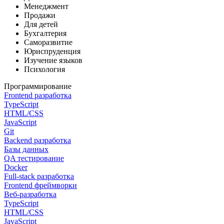
Менеджмент
Продажи
Для детей
Бухгалтерия
Саморазвитие
Юриспруденция
Изучение языков
Психология
Программирование
Frontend разработка
TypeScript
HTML/CSS
JavaScript
Git
Backend разработка
Базы данных
QA тестирование
Docker
Full-stack разработка
Frontend фреймворки
Веб-разработка
TypeScript
HTML/CSS
JavaScript