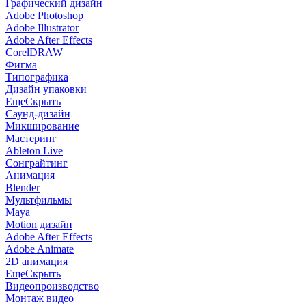
Графический дизайн
Adobe Photoshop
Adobe Illustrator
Adobe After Effects
CorelDRAW
Фигма
Типографика
Дизайн упаковки
Еще
Скрыть
Саунд-дизайн
Микширование
Мастеринг
Ableton Live
Сонграйтинг
Анимация
Blender
Мультфильмы
Maya
Motion дизайн
Adobe After Effects
Adobe Animate
2D анимация
Еще
Скрыть
Видеопроизводство
Монтаж видео