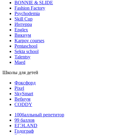
BONNIE & SLIDE
Fashion Factory
Psychodemia
Skill Cup
Интерра
Englex
Викиум
Karpov courses
Pentaschool
Sekta school
Talentsy
Maed
Школы для детей
Фоксфорд
Pixel
SkySmart
Вебиум
CODDY
100балльный репетитор
99 баллов
ЕГЭLAND
Годограф