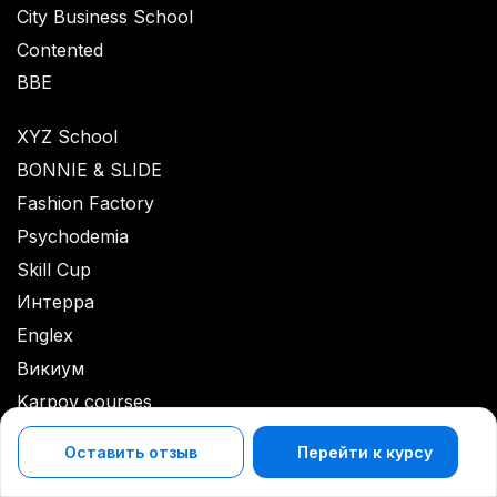
City Business School
Contented
BBE
XYZ School
BONNIE & SLIDE
Fashion Factory
Psychodemia
Skill Cup
Интерра
Englex
Викиум
Karpov courses
Pentaschool
Оставить отзыв
Перейти к курсу
Sekta school