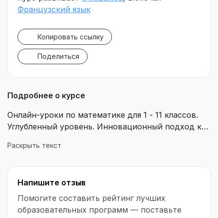
Французский язык
Копировать ссылку
Поделиться
Подробнее о курсе
Онлайн-уроки по математике для 1 - 11 классов.
Углубленный уровень. Инновационный подход к
образованию. Ваш ребенок полюбит математику.
Раскрыть текст
Проведет уроки онлайн в игровой форме, с
учетом возраста, уровня подготовки,
способностей, психологических особенностей
Напишите отзыв
ребенка. Вы сможете подготовиться к ОГЭ и ЕГЭ
по математике с нуля
Помогите составить рейтинг лучших
образовательных программ — поставьте