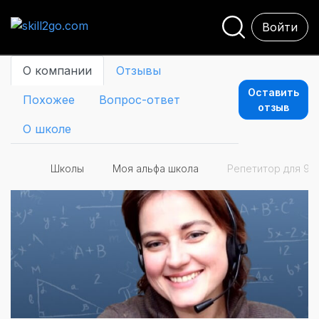
Войти
О компании
Отзывы
Оставить
Похожее
Вопрос-ответ
отзыв
О школе
Школы
Моя альфа школа
Репетитор для 9-