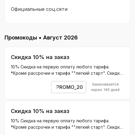
Официальные соц.сети
Промокоды •
Август 2026
Скидка 10% на заказ
10% Скидка на первую оплату любого тарифа.
*Кроме рассрочки и тарифа ""легкий старт". Скидка
по промокоду не применяется в период
Заканчивается
проведения Акций школы.
PROMO_20
Открыть промокод
через: 146 дней
Скидка 10% на заказ
10% Скидка на первую оплату любого тарифа.
*Кроме рассрочки и тарифа ""легкий старт". Скидка
по промокоду не применяется в период