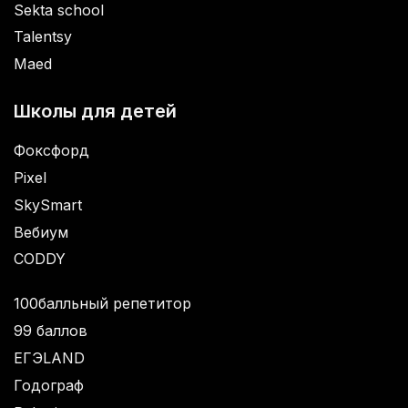
Sekta school
Talentsy
Maed
Школы для детей
Фоксфорд
Pixel
SkySmart
Вебиум
CODDY
100балльный репетитор
99 баллов
ЕГЭLAND
Годограф