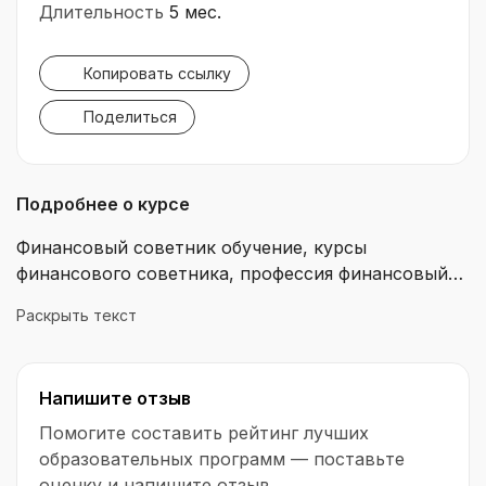
Длительность
5 мес.
Копировать ссылку
Поделиться
Подробнее о курсе
Финансовый советник обучение, курсы
финансового советника, профессия финансовый
советник курсы. В основе курса –
Раскрыть текст
профессиональное обучение Финансовых
консультантов с нуля онлайн. На реальных кейсах
научитесь управлять личными финансами,
Напишите отзыв
находить клиентов с капиталом и приумножать
их благосостояние благодаря широкому выбору
Помогите составить рейтинг лучших
финансовых инструментов.
образовательных программ — поставьте
оценку и напишите отзыв