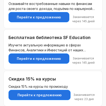
Осваивайте востребованные навыки по финансам
для роста своего дохода, подъёма по карьерной
лестнице или перехода на другую
Заканчивается
Перейти к предложению
высокооплачиваемую работу.
через: 145 дней
Бесплатная библиотека SF Education
Изучите актуальную информацию в сферах
Финансов, Аналитики и Инвестиций от наших
экспертов. Оставьте контакты и получите полный
Заканчивается
Перейти к предложению
доступ к библиотеке.
через: 145 дней
Скидка 15% на курсы
Скидка 15% на курсы по промокоду
Заканчивается
Перейти к предложению
через: 23 дня