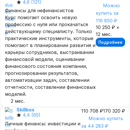
4.6
(121)
Можно
объясняли в универе, то намного быстрее 
Финансы для нефинансистов
купить за
уволила бы материал, и было бы больше 
Курс помогает освоить новую
практических навыков! Курс создали 
116 850 ₽
профессию с нуля или прокачаться
практики, поэтому чистое мясо в плане 
10 250 ₽ ×
действующему специалисту. Только
материала, и никакой воды.
12 мес.
практические инструменты, которые
Подробнее
помогают в планировании развития и
карьеры сотрудников, выстраивании
финансовой модели, оценивании
финансового состояния компании,
прогнозировании результатов,
автоматизации задач, составлении
отчетности, составлении финансовых
моделей.
2 мес.
Skillbox
110 708 ₽
170 320 ₽
4.4
(65)
Можно купить
Личные финансы: инвестиции и
за 44 283 ₽