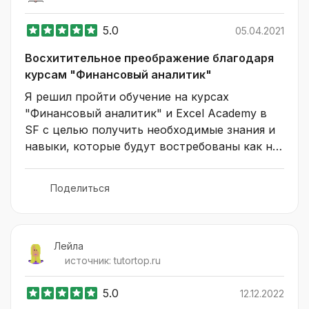
5.0
05.04.2021
Восхитительное преображение благодаря
курсам "Финансовый аналитик"
Я решил пройти обучение на курсах 
"Финансовый аналитик" и Excel Academy в 
SF с целью получить необходимые знания и 
навыки, которые будут востребованы как на 
российском, так и на международном 
рынке. Меня заинтересовал финансовый 
Поделиться
аналитик, так как эта профессия объединяет 
глубокие знания финансов и важные hard 
skills (sql, power bi, excel), которые 
необходимо владеть на высоком уровне.

Лейла
источник:
tutortop.ru
Одновременно финансовый аналитик 
5.0
12.12.2022
предоставляет отличную возможность для 