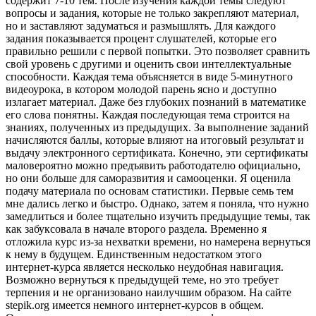
содержит 7-10 тем. После изучения каждой темы следуют
вопросы и задания, которые не только закрепляют материал,
но и заставляют задуматься и размышлять. Для каждого
задания показывается процент слушателей, которые его
правильно решили с первой попытки. Это позволяет сравнить
свой уровень с другими и оценить свои интеллектуальные
способности. Каждая тема объясняется в виде 5-минутного
видеоурока, в котором молодой парень ясно и доступно
излагает материал. Даже без глубоких познаний в математике
его слова понятны. Каждая последующая тема строится на
знаниях, полученных из предыдущих. За выполнение заданий
начисляются баллы, которые влияют на итоговый результат и
выдачу электронного сертификата. Конечно, эти сертификаты
маловероятно можно предъявить работодателю официально,
но они больше для саморазвития и самооценки. Я оценила
подачу материала по основам статистики. Первые семь тем
мне дались легко и быстро. Однако, затем я поняла, что нужно
замедлиться и более тщательно изучить предыдущие темы, так
как забуксовала в начале второго раздела. Временно я
отложила курс из-за нехватки времени, но намерена вернуться
к нему в будущем. Единственным недостатком этого
интернет-курса является несколько неудобная навигация.
Возможно вернуться к предыдущей теме, но это требует
терпения и не организовано наилучшим образом. На сайте
stepik.org имеется немного интернет-курсов в общем.