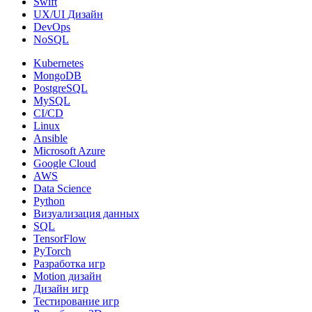
Swift
UX/UI Дизайн
DevOps
NoSQL
Kubernetes
MongoDB
PostgreSQL
MySQL
CI/CD
Linux
Ansible
Microsoft Azure
Google Cloud
AWS
Data Science
Python
Визуализация данных
SQL
TensorFlow
PyTorch
Разработка игр
Motion дизайн
Дизайн игр
Тестирование игр