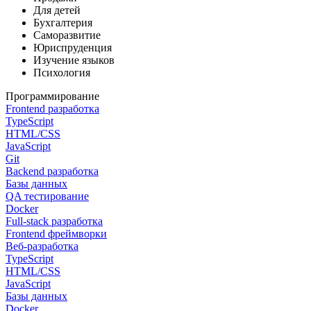
Для детей
Бухгалтерия
Саморазвитие
Юриспруденция
Изучение языков
Психология
Программирование
Frontend разработка
TypeScript
HTML/CSS
JavaScript
Git
Backend разработка
Базы данных
QA тестирование
Docker
Full-stack разработка
Frontend фреймворки
Веб-разработка
TypeScript
HTML/CSS
JavaScript
Базы данных
Docker