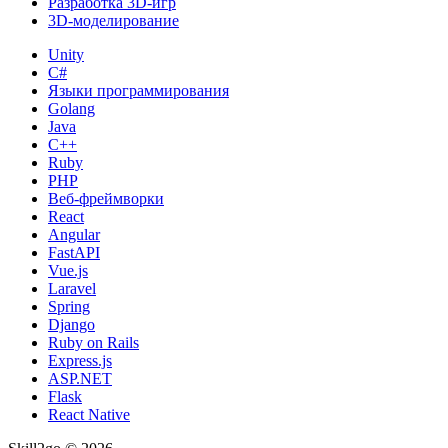
Разработка 3D-игр
3D-моделирование
Unity
C#
Языки программирования
Golang
Java
C++
Ruby
PHP
Веб-фреймворки
React
Angular
FastAPI
Vue.js
Laravel
Spring
Django
Ruby on Rails
Express.js
ASP.NET
Flask
React Native