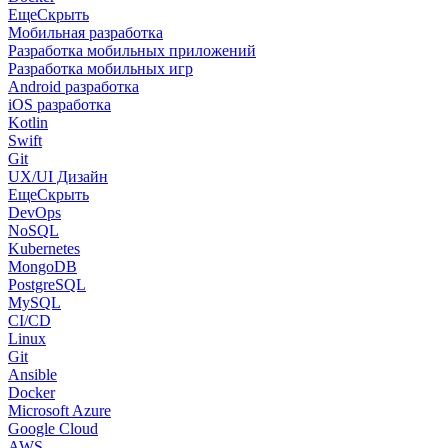
Еще
Скрыть
Мобильная разработка
Разработка мобильных приложений
Разработка мобильных игр
Android разработка
iOS разработка
Kotlin
Swift
Git
UX/UI Дизайн
Еще
Скрыть
DevOps
NoSQL
Kubernetes
MongoDB
PostgreSQL
MySQL
CI/CD
Linux
Git
Ansible
Docker
Microsoft Azure
Google Cloud
AWS