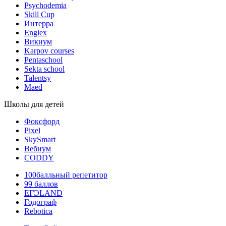
Psychodemia
Skill Cup
Интерра
Englex
Викиум
Karpov courses
Pentaschool
Sekta school
Talentsy
Maed
Школы для детей
Фоксфорд
Pixel
SkySmart
Вебиум
CODDY
100балльный репетитор
99 баллов
ЕГЭLAND
Годограф
Rebotica