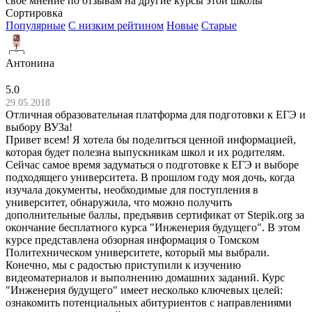
свое мнение по отзывам на другие курсы этой школы
Сортировка
Популярные
С низким рейтином
Новые
Старые
Антонина
5.0
29.05.2018
Отличная образовательная платформа для подготовки к ЕГЭ и
выбору ВУЗа!
Привет всем! Я хотела бы поделиться ценной информацией,
которая будет полезна выпускникам школ и их родителям.
Сейчас самое время задуматься о подготовке к ЕГЭ и выборе
подходящего университета. В прошлом году моя дочь, когда
изучала документы, необходимые для поступления в
университет, обнаружила, что можно получить
дополнительные баллы, предъявив сертификат от Stepik.org за
окончание бесплатного курса "Инженерия будущего". В этом
курсе представлена обзорная информация о Томском
Политехническом университете, который мы выбрали.
Конечно, мы с радостью приступили к изучению
видеоматериалов и выполнению домашних заданий. Курс
"Инженерия будущего" имеет несколько ключевых целей:
ознакомить потенциальных абитуриентов с направлениями