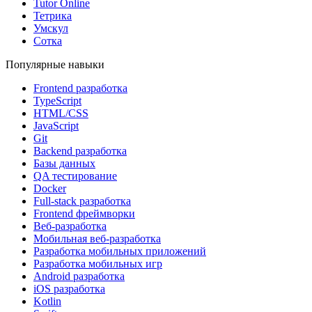
Tutor Online
Тетрика
Умскул
Сотка
Популярные навыки
Frontend разработка
TypeScript
HTML/CSS
JavaScript
Git
Backend разработка
Базы данных
QA тестирование
Docker
Full-stack разработка
Frontend фреймворки
Веб-разработка
Мобильная веб-разработка
Разработка мобильных приложений
Разработка мобильных игр
Android разработка
iOS разработка
Kotlin