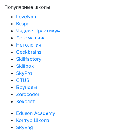
Популярные школы
Levelvan
Kespa
Яндекс Практикум
Логомашина
Нетология
Geekbrains
Skillfactory
Skillbox
SkyPro
OTUS
Бруноям
Zerocoder
Хекслет
Eduson Academy
Контур Школа
SkyEng