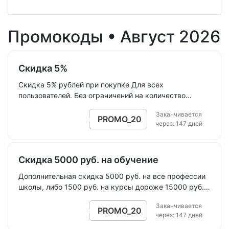
Промокоды •
Август 2026
Скидка 5%
Скидка 5% рублей при покупке Для всех
пользователей. Без ограничений на количество
покупок. Суммируется с другими акциями Действует
Заканчивается
на следующие профессии и курсы: Графический
PROMO_20
Открыть промокод
через: 147 дней
дизайнер Графический дизайнер Плюс Дизайнер
анимации (Моушн-дизайнер) Дизайнер анимации
Плюс (Моушн-дизайнер) Двумерная анимация (2D-
Скидка 5000 руб. на обучение
анимация) Менеджер продукта Дизайнер
интерфейсов (UX/UI-дизайнер) Продуктовый
Дополнительная скидка 5000 руб. на все профессии
дизайнер (UX/UI-дизайнер) Дизайнер интерьеров
школы, либо 1500 руб. на курсы дороже 15000 руб.
Режиссер монтажа Режиссер монтажа Плюс
Промокод нужно назвать менеджеру отдела продаж
Дизайнер трехмерной графики (3D-дизайнер)
Заканчивается
по телефону.
PROMO_20
Открыть промокод
Иллюстратор Типографика: о форме и содержании
через: 147 дней
Айдентика: от идеи к визуальному воплощению