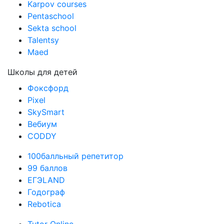
Karpov courses
Pentaschool
Sekta school
Talentsy
Maed
Школы для детей
Фоксфорд
Pixel
SkySmart
Вебиум
CODDY
100балльный репетитор
99 баллов
ЕГЭLAND
Годограф
Rebotica