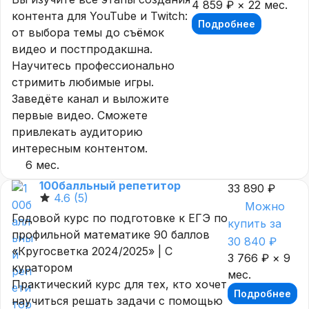
4 859 ₽ × 22 мес.
контента для YouTube и Twitch:
Подробнее
от выбора темы до съёмок
видео и постпродакшна.
Научитесь профессионально
стримить любимые игры.
Заведёте канал и выложите
первые видео. Сможете
привлекать аудиторию
интересным контентом.
6 мес.
100балльный репетитор
33 890 ₽
4.6
(5)
Можно
Годовой курс по подготовке к ЕГЭ по
купить за
профильной математике 90 баллов
30 840 ₽
«Кругосветка 2024/2025» | С
3 766 ₽ × 9
куратором
мес.
Практический курс для тех, кто хочет
Подробнее
научиться решать задачи с помощью