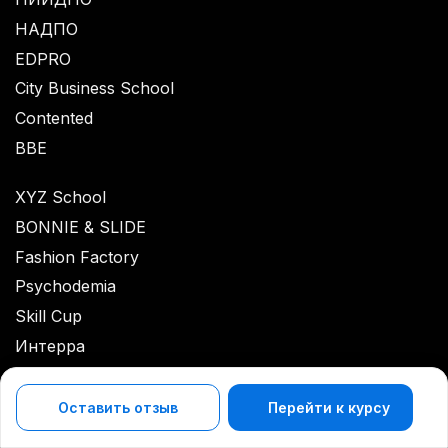
НАДПО
EDPRO
City Business School
Contented
BBE
XYZ School
BONNIE & SLIDE
Fashion Factory
Psychodemia
Skill Cup
Интерра
Englex
Викиум
Оставить отзыв
Перейти к курсу
Karpov courses