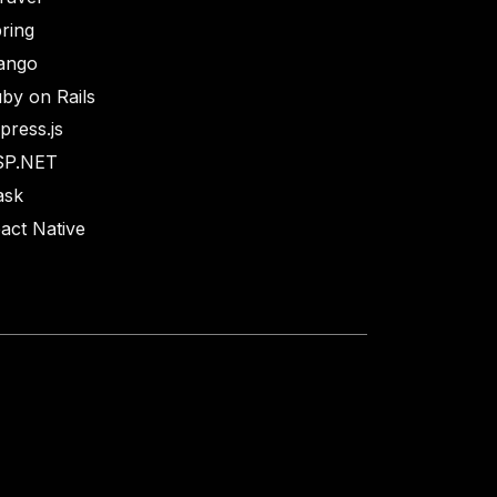
ring
ango
by on Rails
press.js
SP.NET
ask
act Native