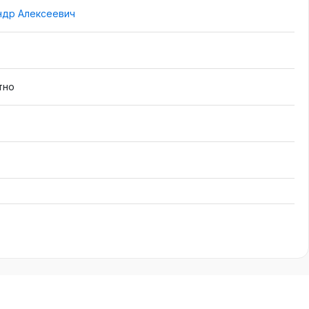
ндр Алексеевич
тно