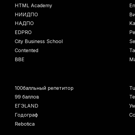
HTML Academy
En
НИИДПО
В
НАДПО
Ka
EDPRO
Pe
City Business School
Se
Contented
Ta
BBE
M
100балльный репетитор
Tu
99 баллов
Те
ЕГЭLAND
Ум
Годограф
С
Rebotica