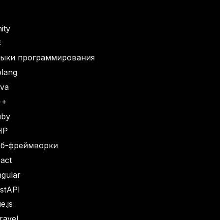
ity
#
зыки программирования
lang
va
++
uby
HP
еб-фреймворки
act
gular
stAPI
e.js
ravel