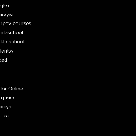
glex
икиум
rpov courses
ntaschool
kta school
lentsy
aed
tor Online
трика
скул
отка