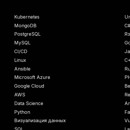
Kubernetes
Un
MongoDB
C
PostgreSQL
Я
MySQL
Go
CI/CD
Ja
Linux
C
Ansible
R
Microsoft Azure
P
Google Cloud
В
AWS
Re
Data Science
An
Python
Fa
Визуализация данных
Vu
SQL
La