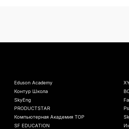
Eduson Academy
XY
Контур Школа
BO
SkyEng
Fa
PRODUCTSTAR
Ps
Компьютерная Академия TOP
Sk
SF EDUCATION
И