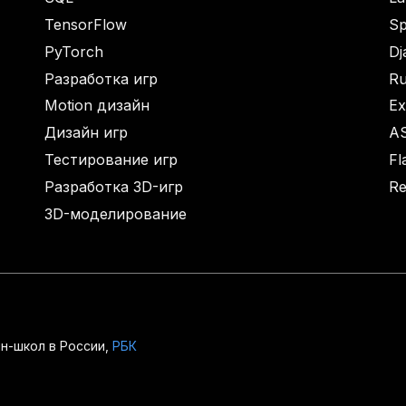
TensorFlow
Sp
PyTorch
Dj
Разработка игр
Ru
Motion дизайн
Ex
Дизайн игр
A
Тестирование игр
Fl
Разработка 3D-игр
Re
3D-моделирование
н-школ в России,
РБК