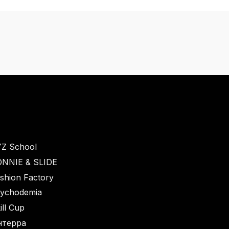
Z School
NNIE & SLIDE
shion Factory
ychodemia
ill Cup
нтерра