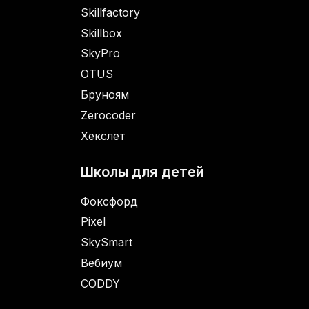
Skillfactory
Skillbox
SkyPro
OTUS
Бруноям
Zerocoder
Хекслет
Школы для детей
Фоксфорд
Pixel
SkySmart
Вебиум
CODDY