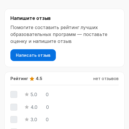
близким справиться с конфликтами, пережить
травматический опыт, научит клиентам
Напишите отзыв
принимать решения на основе собственного
анализа
Помогите составить рейтинг лучших
образовательных программ — поставьте
оценку и напишите отзыв
Написать отзыв
Рейтинг
4.5
нет отзывов
5.0
0
4.0
0
3.0
0