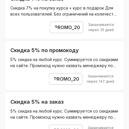
Скидка 7% на покупку курса + курс в подарок Для
всех пользователей. Без ограничений на количество
покупок. Суммируется с другими акциями.
Заканчивается
Действует на все товары. Без ограничения скидки.
PROMO_20
Открыть промокод
через: 25 дней
Скидка 5% по промокоду
5% скидка на любой курс. Суммируется со скидками
на сайте. Промокод нужно назвать менеджеру по
телефону. Оплатить заказ нужно до конца текущего
Заканчивается
месяца
PROMO_20
Открыть промокод
через: 147 дней
Скидка 5% на заказ
5% скидка на любой курс. Суммируется со скидками
на сайте. Промокод нужно назвать менеджеру по
телефону. Для применения скидки оплатить заказ
Заканчивается