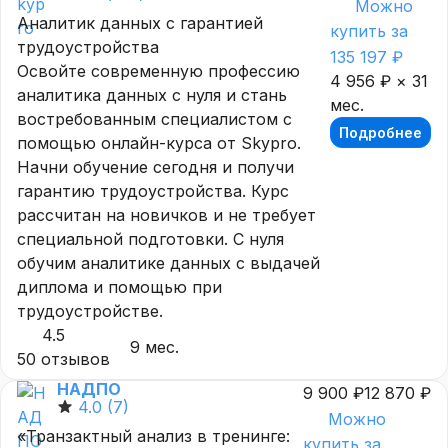
Можно
Аналитик данных с гарантией
купить за
трудоустройства
135 197 ₽
Освойте современную профессию
4 956 ₽ × 31
аналитика данных с нуля и стань
мес.
востребованным специалистом с
Подробнее
помощью онлайн-курса от Skypro.
Начни обучение сегодня и получи
гарантию трудоустройства. Курс
рассчитан на новичков и не требует
специальной подготовки. С нуля
обучим аналитике данных с выдачей
диплома и помощью при
трудоустройстве.
4.5
9 мес.
50 отзывов
НАДПО
9 900 ₽
12 870 ₽
4.0
(7)
Можно
«Транзактный анализ в тренинге:
купить за