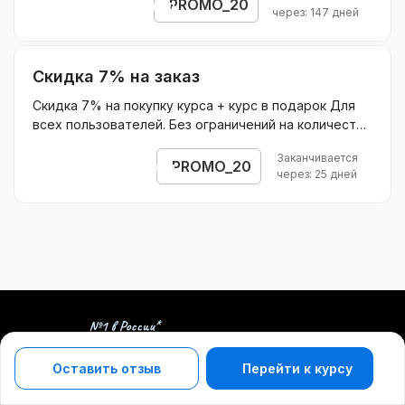
нужно до конца текущего месяца
PROMO_20
Открыть промокод
через: 147 дней
Скидка 7% на заказ
Скидка 7% на покупку курса + курс в подарок Для
всех пользователей. Без ограничений на количество
покупок. Суммируется с другими акциями.
Заканчивается
Действует на все товары. Без ограничения скидки.
PROMO_20
Открыть промокод
через: 25 дней
Оставить отзыв
Перейти к курсу
Популярные школы