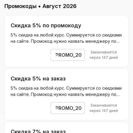
Промокоды •
Август 2026
Скидка 5% по промокоду
5% скидка на любой курс. Суммируется со скидками
на сайте. Промокод нужно назвать менеджеру по
телефону. Оплатить заказ нужно до конца текущего
Заканчивается
месяца
PROMO_20
Открыть промокод
через: 147 дней
Скидка 5% на заказ
5% скидка на любой курс. Суммируется со скидками
на сайте. Промокод нужно назвать менеджеру по
телефону. Для применения скидки оплатить заказ
Заканчивается
нужно до конца текущего месяца
PROMO_20
Открыть промокод
через: 147 дней
Скидка 7% на заказ