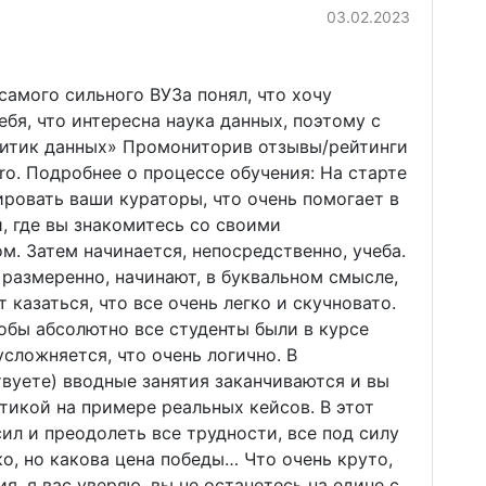
03.02.2023
самого сильного ВУЗа понял, что хочу
ебя, что интересна наука данных, поэтому с
литик данных» Промониторив отзывы/рейтинги
ro. Подробнее о процессе обучения: На старте
ировать ваши кураторы, что очень помогает в
й, где вы знакомитесь со своими
м. Затем начинается, непосредственно, учеба.
размеренно, начинают, в буквальном смысле,
 казаться, что все очень легко и скучновато.
тобы абсолютно все студенты были в курсе
усложняется, что очень логично. В
вуете) вводные занятия заканчиваются и вы
тикой на примере реальных кейсов. В этот
ил и преодолеть все трудности, все под силу
гко, но какова цена победы… Что очень круто,
я, я вас уверяю, вы не останетесь на едине с