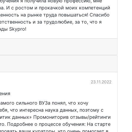
 обучения я получила новую профессию, мне
аза. И с ростом и прокачкой моих компетенций
ценность на рынке труда повышаться! Спасибо
етственность и за трудолюбие, за то, что я
нды Skypro!
23.11.2022
ения
амого сильного ВУЗа понял, что хочу
ебя, что интересна наука данных, поэтому с
литик данных» Промониторив отзывы/рейтинги
ro. Подробнее о процессе обучения: На старте
ировать ваши кураторы, что очень помогает в