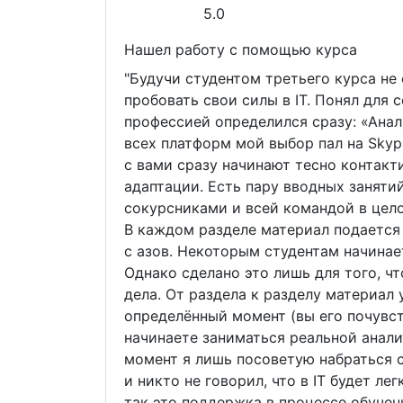
5.0
Нашел работу с помощью курса
"Будучи студентом третьего курса не 
пробовать свои силы в IT. Понял для с
профессией определился сразу: «Ана
всех платформ мой выбор пал на Skyp
с вами сразу начинают тесно контакт
адаптации. Есть пару вводных заняти
сокурсниками и всей командой в цело
В каждом разделе материал подается 
с азов. Некоторым студентам начинает
Однако сделано это лишь для того, ч
дела. От раздела к разделу материал 
определённый момент (вы его почувст
начинаете заниматься реальной анали
момент я лишь посоветую набраться с
и никто не говорил, что в IT будет ле
так это поддержка в процессе обучени