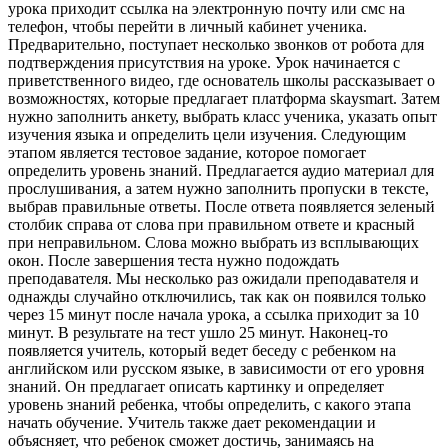
урока приходит ссылка на электронную почту или смс на
телефон, чтобы перейти в личный кабинет ученика.
Предварительно, поступает несколько звонков от робота для
подтверждения присутствия на уроке. Урок начинается с
приветственного видео, где основатель школы рассказывает о
возможностях, которые предлагает платформа skaysmart. Затем
нужно заполнить анкету, выбрать класс ученика, указать опыт
изучения языка и определить цели изучения. Следующим
этапом является тестовое задание, которое помогает
определить уровень знаний. Предлагается аудио материал для
прослушивания, а затем нужно заполнить пропуски в тексте,
выбрав правильные ответы. После ответа появляется зеленый
столбик справа от слова при правильном ответе и красный
при неправильном. Слова можно выбрать из всплывающих
окон. После завершения теста нужно подождать
преподавателя. Мы несколько раз ожидали преподавателя и
однажды случайно отключились, так как он появился только
через 15 минут после начала урока, а ссылка приходит за 10
минут. В результате на тест ушло 25 минут. Наконец-то
появляется учитель, который ведет беседу с ребенком на
английском или русском языке, в зависимости от его уровня
знаний. Он предлагает описать картинку и определяет
уровень знаний ребенка, чтобы определить, с какого этапа
начать обучение. Учитель также дает рекомендации и
объясняет, что ребенок сможет достичь, занимаясь на