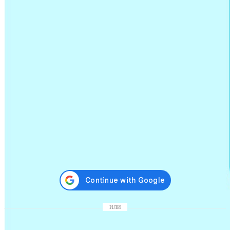
Я подтверждаю, что этот отзыв написан на основании
моего собственного опыта. Я не имею отношения к
организаторам школы или их конкурентам. Мне не
предлагали вознаграждение за написание этого отзыва.
Пожалуйста, подтвердите, чтобы продолжить
Предпросмотр
Отправить отзыв
Пожалуйста, заполните все поля
Опубликуем сразу после проверки
Анонимный пользователь
0.0
На модерации
Отправить отзыв
Нам доверяют, потому что мы публикуем отзывы только от
реальных людей — пожалуйста, авторизуйтесь
или