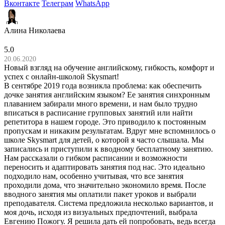
Вконтакте
Телеграм
WhatsApp
Алина Николаева
5.0
20.06.2020
Новый взгляд на обучение английскому, гибкость, комфорт и
успех с онлайн-школой Skysmart!
В сентябре 2019 года возникла проблема: как обеспечить
дочке занятия английским языком? Ее занятия синхронным
плаванием забирали много времени, и нам было трудно
вписаться в расписание групповых занятий или найти
репетитора в нашем городе. Это приводило к постоянным
пропускам и никаким результатам. Вдруг мне вспомнилось о
школе Skysmart для детей, о которой я часто слышала. Мы
записались и приступили к вводному бесплатному занятию.
Нам рассказали о гибком расписании и возможности
переносить и адаптировать занятия под нас. Это идеально
подходило нам, особенно учитывая, что все занятия
проходили дома, что значительно экономило время. После
вводного занятия мы оплатили пакет уроков и выбрали
преподавателя. Система предложила несколько вариантов, и
моя дочь, исходя из визуальных предпочтений, выбрала
Евгению Пожогу. Я решила дать ей попробовать, ведь всегда