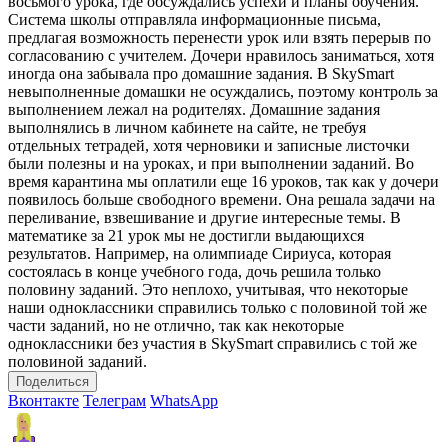
восьмого урока, где обсуждались успехи и планы обучения.
Система школы отправляла информационные письма,
предлагая возможность перенести урок или взять перерыв по
согласованию с учителем. Дочери нравилось заниматься, хотя
иногда она забывала про домашние задания. В SkySmart
невыполненные домашки не осуждались, поэтому контроль за
выполнением лежал на родителях. Домашние задания
выполнялись в личном кабинете на сайте, не требуя
отдельных тетрадей, хотя черновики и записные листочки
были полезны и на уроках, и при выполнении заданий. Во
время карантина мы оплатили еще 16 уроков, так как у дочери
появилось больше свободного времени. Она решала задачи на
переливание, взвешивание и другие интересные темы. В
математике за 21 урок мы не достигли выдающихся
результатов. Например, на олимпиаде Сириуса, которая
состоялась в конце учебного года, дочь решила только
половину заданий. Это неплохо, учитывая, что некоторые
наши одноклассники справились только с половиной той же
части заданий, но не отлично, так как некоторые
одноклассники без участия в SkySmart справились с той же
половиной заданий.
Поделиться
Вконтакте
Телеграм
WhatsApp