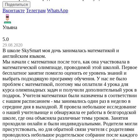
Поделиться
Вконтакте
Телеграм
WhatsApp
Ульяна
5.0
29.08.2020
В школе SkySmart моя дочь занималась математикой и
английским языком.
Мы начали с математики после того, как она участвовала в
математической олимпиаде, проводимой этой школой. Первое
бесплатное занятие помогло оценить ее уровень знаний и
выбрать подходящую программу обучения. У нас не было
проблем с математикой, поэтому мы оплатили 4 урока для
курса олимпиадных задач и получили дополнительный урок в
подарок. Учителя математики были назначены в соответствии
с нашим расписанием - мы занимались один раз в неделю в
середине дня в выходной. Я провела небольшое исследование
о нашей учительнице и обнаружила ее работы в белгородской
школе, где она объясняла различные темы уроков. Занятия
проходили онлайн и были индивидуальными. Родители могли
присутствовать, но для обратной связи учителя с родителями
проводилось небольшое родительское собрание после каждого