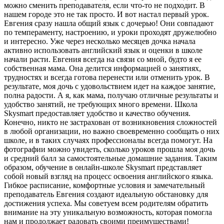
можно сменить преподавателя, если что-то не подходит. В
нашем городе это не так просто. И вот настал первый урок.
Евгения сразу нашла общий язык с дочерью! Они совпадают
по темпераменту, настроению, и уроки проходят дружелюбно
и интересно. Уже через несколько месяцев дочка начала
активно использовать английский язык и оценки в школе
начали расти. Евгения всегда на связи со мной, будто я ее
собственная мама. Она делится информацией о занятиях,
трудностях и всегда готова перенести или отменить урок. В
результате, моя дочь с удовольствием идет на каждое занятие,
полна радости. А я, как мама, получаю отличные результаты и
удобство занятий, не требующих много времени. Школа
Skysmart предоставляет удобство и качество обучения.
Конечно, никто не застрахован от возникновения сложностей
в любой организации, но важно своевременно сообщать о них
школе, и в таких случаях профессионалы всегда помогут. На
фотографии можно увидеть, сколько уроков прошла моя дочь
и средний балл за самостоятельные домашние задания. Таким
образом, обучение в онлайн-школе Skysmart представляет
собой новый взгляд на процесс освоения английского языка.
Гибкое расписание, комфортные условия и замечательный
преподаватель Евгения создают идеальную обстановку для
достижения успеха. Мы советуем всем родителям обратить
внимание на эту уникальную возможность, которая помогла
нам и продолжает радовать своими преимуществами!