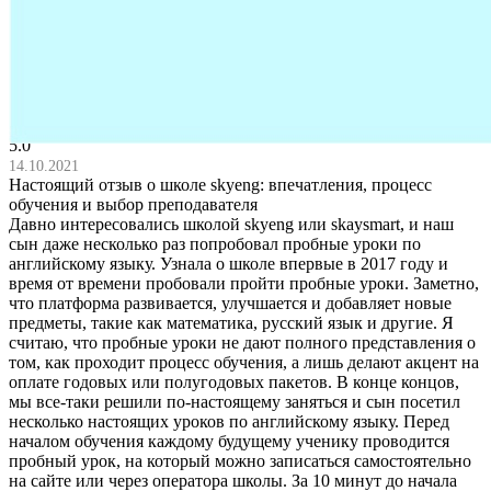
свое мнение по отзывам на другие курсы этой школы
Сортировка
Популярные
С низким рейтином
Новые
Старые
Сахарова Василиса
5.0
14.10.2021
Настоящий отзыв о школе skyeng: впечатления, процесс
обучения и выбор преподавателя
Давно интересовались школой skyeng или skaysmart, и наш
сын даже несколько раз попробовал пробные уроки по
английскому языку. Узнала о школе впервые в 2017 году и
время от времени пробовали пройти пробные уроки. Заметно,
что платформа развивается, улучшается и добавляет новые
предметы, такие как математика, русский язык и другие. Я
считаю, что пробные уроки не дают полного представления о
том, как проходит процесс обучения, а лишь делают акцент на
оплате годовых или полугодовых пакетов. В конце концов,
мы все-таки решили по-настоящему заняться и сын посетил
несколько настоящих уроков по английскому языку. Перед
началом обучения каждому будущему ученику проводится
пробный урок, на который можно записаться самостоятельно
на сайте или через оператора школы. За 10 минут до начала