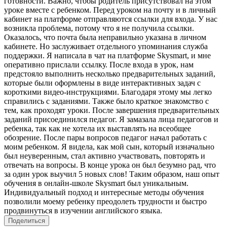
готовности. Важно, чтобы родитель присутствовал на этом
уроке вместе с ребенком. Перед уроком на почту и в личный
кабинет на платформе отправляются ссылки для входа. У нас
возникла проблема, потому что я не получила ссылки.
Оказалось, что почта была неправильно указана в личном
кабинете. Но заслуживает отдельного упоминания служба
поддержки. Я написала в чат на платформе Skysmart, и мне
оперативно прислали ссылку. После входа в урок, нам
предстояло выполнить несколько предварительных заданий,
которые были оформлены в виде интерактивных задач с
короткими видео-инструкциями. Благодаря этому мы легко
справились с заданиями. Также было краткое знакомство с
тем, как проходят уроки. После завершения предварительных
заданий присоединился педагог. Я замазала лица педагогов и
ребенка, так как не хотела их выставлять на всеобщее
обозрение. После пары вопросов педагог начал работать с
моим ребенком. Я видела, как мой сын, который изначально
был неуверенным, стал активно участвовать, повторять и
отвечать на вопросы. В конце урока он был безумно рад, что
за один урок выучил 5 новых слов! Таким образом, наш опыт
обучения в онлайн-школе Skysmart был уникальным.
Индивидуальный подход и интересные методы обучения
позволили моему ребенку преодолеть трудности и быстро
продвинуться в изучении английского языка.
Поделиться