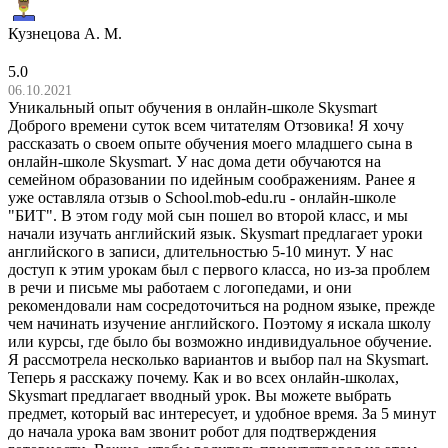
Кузнецова А. М.
5.0
06.10.2021
Уникальный опыт обучения в онлайн-школе Skysmart
Доброго времени суток всем читателям Отзовика! Я хочу
рассказать о своем опыте обучения моего младшего сына в
онлайн-школе Skysmart. У нас дома дети обучаются на
семейном образовании по идейным соображениям. Ранее я
уже оставляла отзыв о School.mob-edu.ru - онлайн-школе
"БИТ". В этом году мой сын пошел во второй класс, и мы
начали изучать английский язык. Skysmart предлагает уроки
английского в записи, длительностью 5-10 минут. У нас
доступ к этим урокам был с первого класса, но из-за проблем
в речи и письме мы работаем с логопедами, и они
рекомендовали нам сосредоточиться на родном языке, прежде
чем начинать изучение английского. Поэтому я искала школу
или курсы, где было бы возможно индивидуальное обучение.
Я рассмотрела несколько вариантов и выбор пал на Skysmart.
Теперь я расскажу почему. Как и во всех онлайн-школах,
Skysmart предлагает вводный урок. Вы можете выбрать
предмет, который вас интересует, и удобное время. За 5 минут
до начала урока вам звонит робот для подтверждения