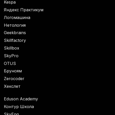
Kespa
Яндекс Практикум
Логомашина
Нетология
Geekbrains
Skillfactory
Skillbox
SkyPro
OTUS
Бруноям
Zerocoder
Хекслет
Eduson Academy
Контур Школа
SkyEng