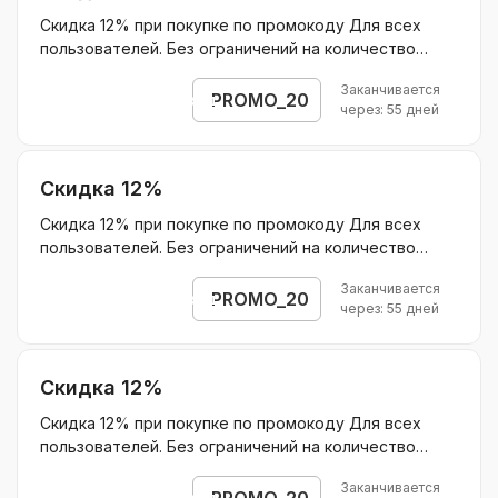
Скидка 12% при покупке по промокоду Для всех
пользователей. Без ограничений на количество
покупок. Суммируется с другими акциями
Заканчивается
Действует на: На первый месяц курса Основа ОГЭ 9
PROMO_20
Открыть промокод
через: 55 дней
мес
Скидка 12%
Скидка 12% при покупке по промокоду Для всех
пользователей. Без ограничений на количество
покупок. Суммируется с другими акциями
Заканчивается
Действует на: На первый месяц курса Основа ЕГЭ 9
PROMO_20
Открыть промокод
через: 55 дней
мес На первый месяц курса Основа ОГЭ 9 мес На
первый месяц курса Основа ЕГЭ 11 мес На первый
месяц курса Основа ОГЭ 11 мес
Скидка 12%
Скидка 12% при покупке по промокоду Для всех
пользователей. Без ограничений на количество
покупок. Суммируется с другими акциями
Заканчивается
Действует на: На первый месяц курса Основа ОГЭ 11
PROMO_20
Открыть промокод