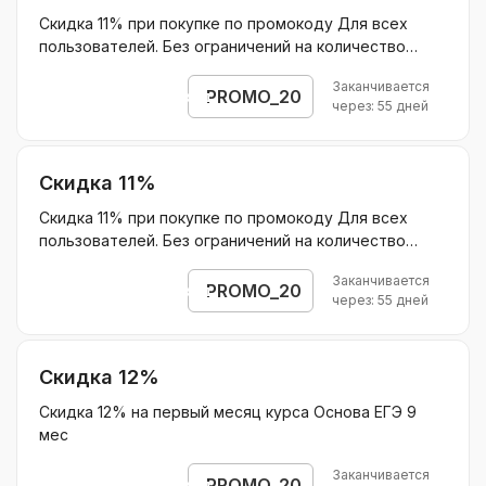
Скидка 11% при покупке по промокоду Для всех
пользователей. Без ограничений на количество
покупок. Суммируется с другими акциями
Заканчивается
Действует на: Скидка 11% на покупку полного курса
PROMO_20
Открыть промокод
через: 55 дней
Основа ЕГЭ 9 мес Скидка 11% на покупку полного
курса Основа ОГЭ 9 мес Скидка 11% на покупку
полного курса Основа ЕГЭ 11 мес Скидка 11% на
Скидка 11%
покупку полного курса Основа ОГЭ 11 мес Без
ограничения скидки.
Скидка 11% при покупке по промокоду Для всех
пользователей. Без ограничений на количество
покупок. Суммируется с другими акциями
Заканчивается
Действует на: На покупку полного курса Основа ОГЭ
PROMO_20
Открыть промокод
через: 55 дней
11 мес Без ограничения скидки.
Скидка 12%
Скидка 12% на первый месяц курса Основа ЕГЭ 9
мес
Заканчивается
PROMO_20
Открыть промокод