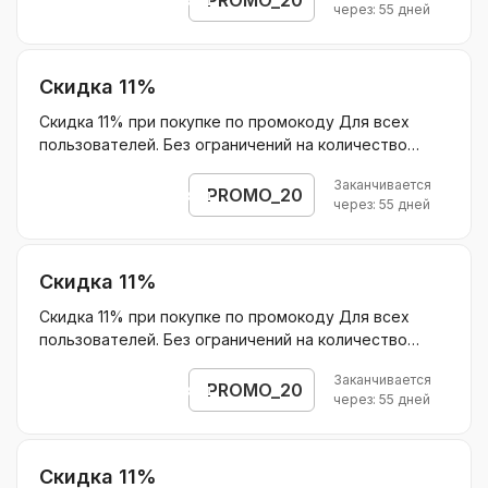
через: 55 дней
мес
Скидка 11%
Скидка 11% при покупке по промокоду Для всех
пользователей. Без ограничений на количество
покупок. Суммируется с другими акциями
Заканчивается
Действует на: На покупку полного курса Основа ЕГЭ
PROMO_20
Открыть промокод
через: 55 дней
9 мес Без ограничения скидки.
Скидка 11%
Скидка 11% при покупке по промокоду Для всех
пользователей. Без ограничений на количество
покупок. Суммируется с другими акциями
Заканчивается
Действует на: На покупку полного курса Основа ОГЭ
PROMO_20
Открыть промокод
через: 55 дней
9 мес Без ограничения скидки.
Скидка 11%