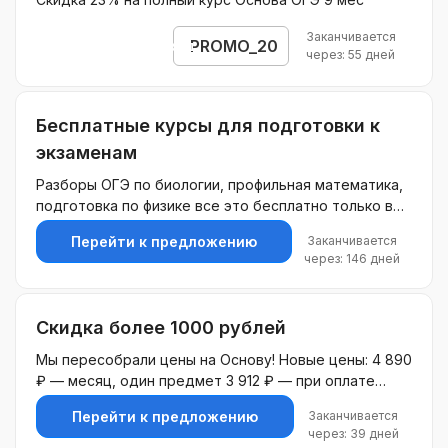
Заканчивается
PROMO_20
Открыть промокод
через: 55 дней
Бесплатные курсы для подготовки к
экзаменам
Разборы ОГЭ по биологии, профильная математика,
подготовка по физике все это бесплатно только в
онлайн школе Вебиум!
Заканчивается
Перейти к предложению
через: 146 дней
Скидка более 1000 рублей
Мы пересобрали цены на Основу! Новые цены: 4 890
₽ — месяц, один предмет 3 912 ₽ — при оплате
всего курса + 3 курса в подарок! 3 668 ₽ — при
Заканчивается
Перейти к предложению
подготовке по 2+ предметам
через: 39 дней