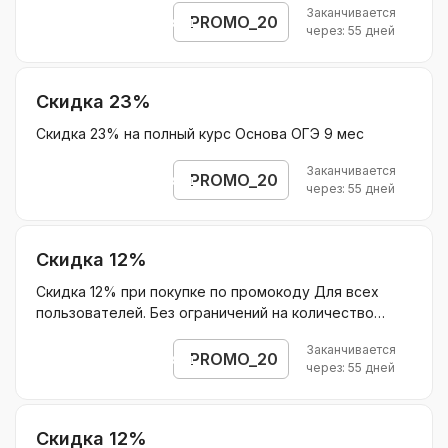
Заканчивается
PROMO_20
Открыть промокод
через: 55 дней
Скидка 23%
Скидка 23% на полный курс Основа ОГЭ 9 мес
Заканчивается
PROMO_20
Открыть промокод
через: 55 дней
Скидка 12%
Скидка 12% при покупке по промокоду Для всех
пользователей. Без ограничений на количество
покупок. Суммируется с другими акциями
Заканчивается
Действует на: На первый месяц курса Основа ЕГЭ 9
PROMO_20
Открыть промокод
через: 55 дней
мес Без ограничения скидки.
Скидка 12%