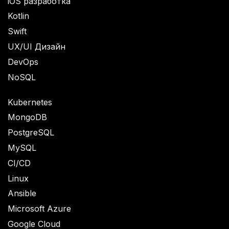
iOS разработка
Kotlin
Swift
UX/UI Дизайн
DevOps
NoSQL
Kubernetes
MongoDB
PostgreSQL
MySQL
CI/CD
Linux
Ansible
Microsoft Azure
Google Cloud