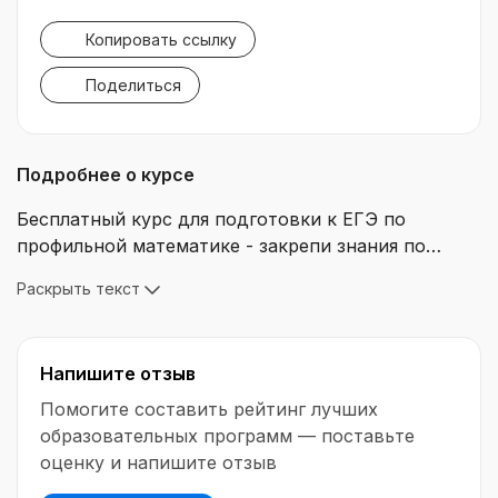
Копировать ссылку
Поделиться
Подробнее о курсе
Бесплатный курс для подготовки к ЕГЭ по
профильной математике - закрепи знания по
тригонометрии! Структурированный конспект.
Раскрыть текст
Методички и фишки для решения задач.
Домашние задания для закрепления материала.
Изучи векторы всего за 3 занятия! Освой теорию
Напишите отзыв
на вебинарах и закрепи новые знания на
небольших домашках
Помогите составить рейтинг лучших
образовательных программ — поставьте
оценку и напишите отзыв