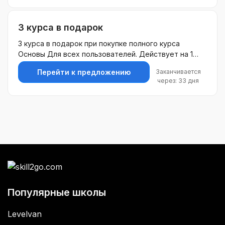
3 курса в подарок
3 курса в подарок при покупке полного курса
Основы Для всех пользователей. Действует на 1
покупку. Суммируется с другими акциями.
Заканчивается
Перейти к предложению
Действует на полный курс Основы Без ограничения
через: 33 дня
скидки.
Популярные школы
Levelvan