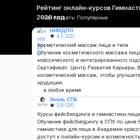
Рейтинг онлайн-курсов Гимнаст
2026 год
сортировать: Популярные
НИИДПО
4.5
(22)
Косметический массаж лица и тела
Обучение косметического массажа лица
классического и интегрированного озд
Сертификат. Центр Развития Карьеры. 
косметический массаж, чтобы улучшит
эрудиции.
в любое время
Эколь СПБ
3.9
(25)
Курсы фейсбилдинга и гимнастики лица
Обучение фейсбилдингу в СПб по цене 
гимнастике для лица в Академии красо
доступ к онлайн-курсам и возможность