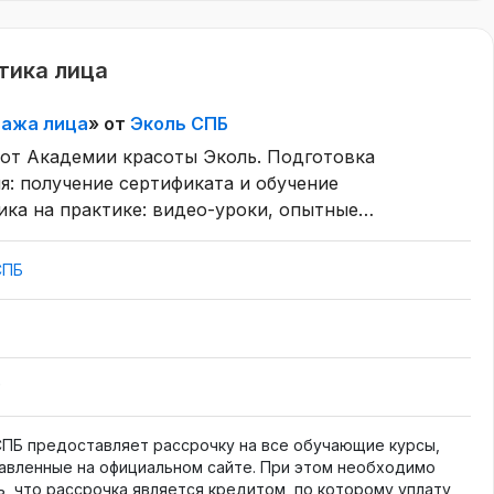
тика лица
сажа лица
» от
Эколь СПБ
 от Академии красоты Эколь. Подготовка
я: получение сертификата и обучение
ика на практике: видео-уроки, опытные
чение с авторским сертификатом.
СПБ
₽
СПБ предоставляет рассрочку на все обучающие курсы,
авленные на официальном сайте. При этом необходимо
ь, что рассрочка является кредитом, по которому уплату