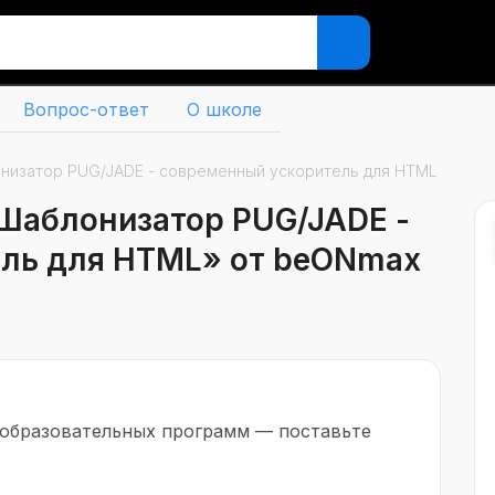
Вопрос-ответ
О школе
низатор PUG/JADE - современный ускоритель для HTML
 Шаблонизатор PUG/JADE -
ель для HTML» от beONmax
 образовательных программ — поставьте