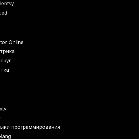
lentsy
aed
tor Online
трика
скул
отка
ity
#
зыки программирования
lang