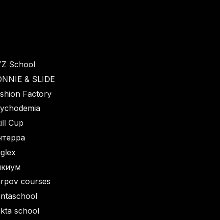
Z School
NNIE & SLIDE
shion Factory
ychodemia
ill Cup
нтерра
glex
икиум
rpov courses
ntaschool
kta school