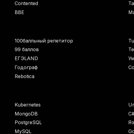
Contented
Ta
BBE
M
100балльный репетитор
Tu
99 баллов
Те
ЕГЭLAND
Ум
Годограф
С
Rebotica
Kubernetes
Un
MongoDB
C
PostgreSQL
Я
MySQL
Go