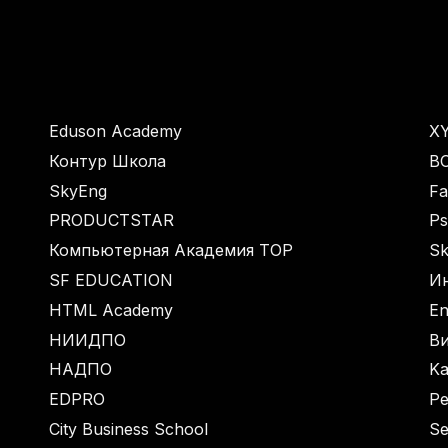
Eduson Academy
XY
Контур Школа
BO
SkyEng
Fa
PRODUCTSTAR
Ps
Компьютерная Академия TOP
Sk
SF EDUCATION
И
HTML Academy
En
НИИДПО
В
НАДПО
Ka
EDPRO
Pe
City Business School
Se