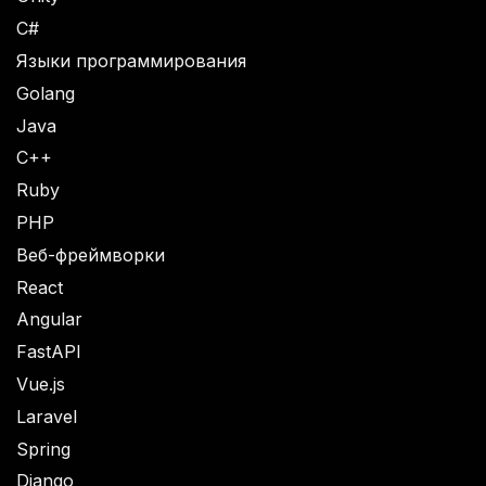
C#
Языки программирования
Golang
Java
C++
Ruby
PHP
Веб-фреймворки
React
Angular
FastAPI
Vue.js
Laravel
Spring
Django