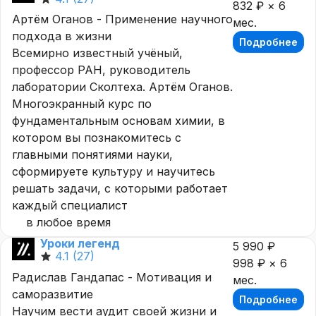
832 ₽ × 6
Артём Оганов - Применение научного
мес.
подхода в жизни
Подробнее
Всемирно известный учёный,
профессор РАН, руководитель
лаборатории Сколтеха. Артём Оганов.
Многоэкранный курс по
фундаментальным основам химии, в
котором вы познакомитесь с
главными понятиями науки,
сформируете культуру и научитесь
решать задачи, с которыми работает
каждый специалист
в любое время
Уроки легенд
5 990 ₽
4.1
(27)
998 ₽ × 6
Радислав Гандапас - Мотивация и
мес.
саморазвитие
Подробнее
Научим вести аудит своей жизни и