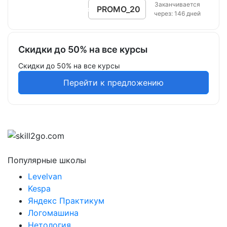
Заканчивается
Действует на все товары.
PROMO_20
Открыть промокод
через: 146 дней
Скидки до 50% на все курсы
Скидки до 50% на все курсы
Перейти к предложению
Популярные школы
Levelvan
Kespa
Яндекс Практикум
Логомашина
Нетология