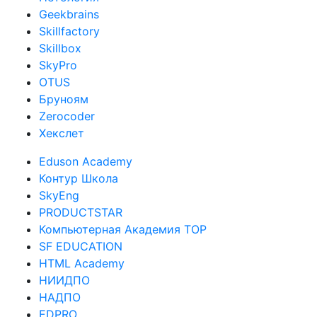
Geekbrains
Skillfactory
Skillbox
SkyPro
OTUS
Бруноям
Zerocoder
Хекслет
Eduson Academy
Контур Школа
SkyEng
PRODUCTSTAR
Компьютерная Академия TOP
SF EDUCATION
HTML Academy
НИИДПО
НАДПО
EDPRO