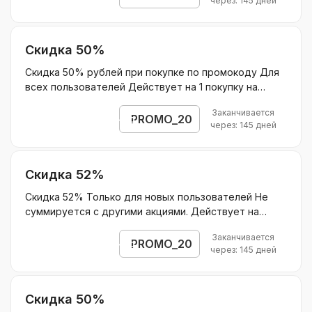
через: 145 дней
Скидка 50%
Скидка 50% рублей при покупке по промокоду Для
всех пользователей Действует на 1 покупку на
курсы по подписке для подготовки к ЕГЭ/ОГЭ и 15%
Заканчивается
на продление подписки в последующие месяцы
PROMO_20
Открыть промокод
через: 145 дней
Действует на курсы по подписке для подготовки к
ЕГЭ/ОГЭ Без ограничения скидки.
Скидка 52%
Скидка 52% Только для новых пользователей Не
суммируется с другими акциями. Действует на
пакет 4 занятия по английскому языку по промокоду
Заканчивается
Без ограничения скидки.
PROMO_20
Открыть промокод
через: 145 дней
Скидка 50%