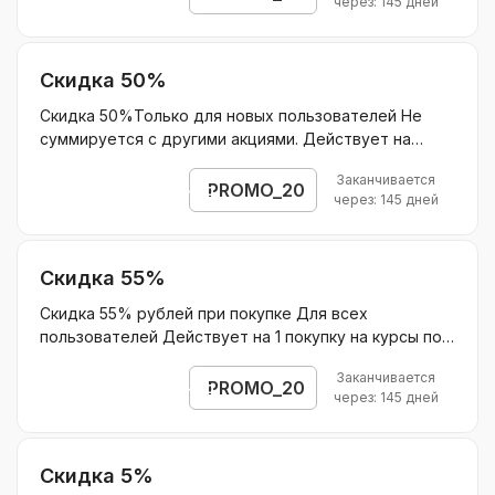
через: 145 дней
Скидка 50%
Скидка 50%Только для новых пользователей Не
суммируется с другими акциями. Действует на
пакеты занятий 4-8-16 с репетитором по промокоду
Заканчивается
Не действует на ОГЭ и ЕГЭБез ограничения скидки.
PROMO_20
Открыть промокод
через: 145 дней
Скидка 55%
Скидка 55% рублей при покупке Для всех
пользователей Действует на 1 покупку на курсы по
подписке для подготовки к ЕГЭ/ОГЭ и 15% на
Заканчивается
продление подписки в последующие месяцы
PROMO_20
Открыть промокод
через: 145 дней
Действует на курсы по подписке для подготовки к
ЕГЭ/ОГЭ Без ограничения скидки.
Скидка 5%