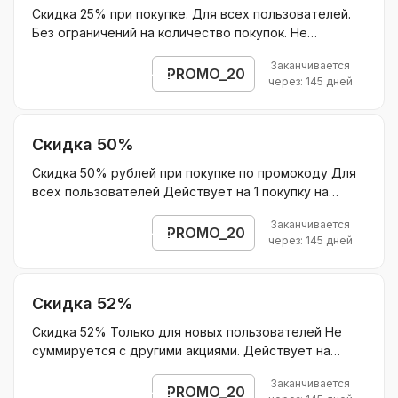
Скидка 25% при покупке. Для всех пользователей.
Без ограничений на количество покупок. Не
суммируется с другими акциями. Действует на
Заканчивается
оплату нового учебного года в домашней школе
PROMO_20
Открыть промокод
через: 145 дней
Скидка 50%
Скидка 50% рублей при покупке по промокоду Для
всех пользователей Действует на 1 покупку на
курсы по подписке для подготовки к ЕГЭ/ОГЭ и 15%
Заканчивается
на продление подписки в последующие месяцы
PROMO_20
Открыть промокод
через: 145 дней
Действует на курсы по подписке для подготовки к
ЕГЭ/ОГЭ Без ограничения скидки.
Скидка 52%
Скидка 52% Только для новых пользователей Не
суммируется с другими акциями. Действует на
пакет 4 занятия по английскому языку по промокоду
Заканчивается
Без ограничения скидки.
PROMO_20
Открыть промокод