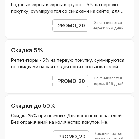
Годовые курсы и курсы в группе - 5% на первую
покупку, суммируются со скидками на сайте, для
новых пользователей
Заканчивается
PROMO_20
Открыть промокод
через: 699 дней
Скидка 5%
Репетиторы - 5% на первую покупку, суммируются
со скидками на сайте, для новых пользователей
Заканчивается
PROMO_20
Открыть промокод
через: 699 дней
Скидки до 50%
Скидка 25% при покупке. Для всех пользователей.
Без ограничений на количество покупок. Не
суммируется с другими акциями. Действует на
Заканчивается
оплату нового учебного года в домашней школе
PROMO_20
Открыть промокод