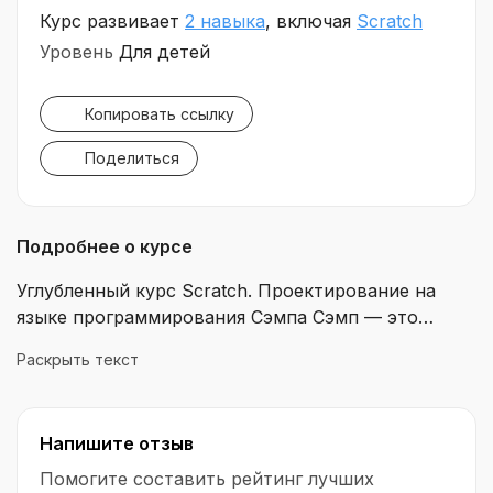
Курс развивает
2 навыка
, включая
Scratch
Уровень
Для детей
Копировать ссылку
Поделиться
Подробнее о курсе
Углубленный курс Scratch. Проектирование на
языке программирования Сэмпа Сэмп — это
обучающая методика, которая направлена на
Раскрыть текст
создание мультфильмов, линий, конструкторов,
авторов песен и комиксов на основе текстовой
информации. Scratch объединяет в себе
Напишите отзыв
множество разнообразных занятий: от рисования
к созданию мультфильмов и мини-игр на
Помогите составить рейтинг лучших