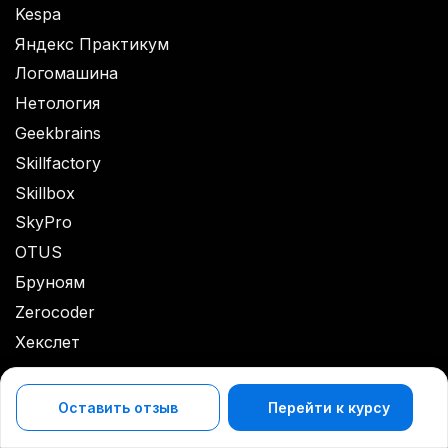
Kespa
Яндекс Практикум
Логомашина
Нетология
Geekbrains
Skillfactory
Skillbox
SkyPro
OTUS
Бруноям
Zerocoder
Хекслет
Eduson Academy
Оставить отзыв
Перейти к курсу
Контур Школа