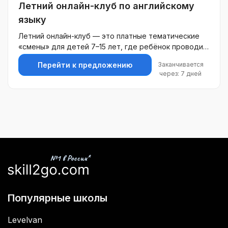
Летний онлайн-клуб по английскому
всегда можно посмотреть в записи Доступ к урокам
в записи предоставляется до 31 августа 2026 года
языку
(при единовременной оплате) или на период
Летний онлайн-клуб — это платные тематические
действия подписки Скидка 40% на любой курс
«смены» для детей 7–15 лет, где ребёнок проводит
дополнительного образования для 10 класса вне
каникулы интересно и с пользой: развивает
программы
Заканчивается
Перейти к предложению
английский, коммуникацию, мышление и
через: 7 дней
креативность через игровые форматы, проекты и
живое общение.
Популярные школы
Levelvan