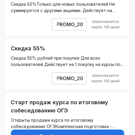
Скидка 50%Только для новых пользователей Не
суммируется с другими акциями. Действует на
пакеты занятий 4-8-16 с репетитором по промокоду
Заканчивается
Не действует на ОГЭ и ЕГЭБез ограничения скидки.
PROMO_20
Открыть промокод
через: 145 дней
Скидка 55%
Скидка 55% рублей при покупке Для всех
пользователей Действует на 1 покупку на курсы по
подписке для подготовки к ЕГЭ/ОГЭ и 15% на
Заканчивается
продление подписки в последующие месяцы
PROMO_20
Открыть промокод
через: 145 дней
Действует на курсы по подписке для подготовки к
ЕГЭ/ОГЭ Без ограничения скидки.
Старт продаж курса по итоговому
собеседованию ОГЭ
Открыты продажи курса по итоговому
собеседованию ОГЭКомплексная подготовка -
структурированная, полноценная эффективная