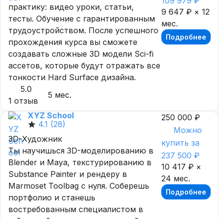
109 979 ₽
практику: видео уроки, статьи,
9 647 ₽ × 12
тесты. Обучение с гарантированным
мес.
трудоустройством. После успешного
Подробнее
прохождения курса вы сможете
создавать сложные 3D модели Sci-fi
ассетов, которые будут отражать все
тонкости Hard Surface дизайна.
5.0
5 мес.
1 отзыв
XYZ School
250 000 ₽
4.1
(28)
Можно
3D-Художник
купить за
Ты научишься 3D-моделированию в
237 500 ₽
Blender и Maya, текстурированию в
10 417 ₽ ×
Substance Painter и рендеру в
24 мес.
Marmoset Toolbag с нуля. Соберешь
Подробнее
портфолио и станешь
востребованным специалистом в