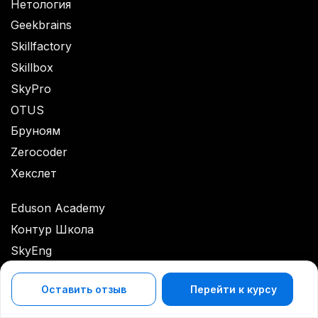
Нетология
Geekbrains
Skillfactory
Skillbox
SkyPro
OTUS
Бруноям
Zerocoder
Хекслет
Eduson Academy
Контур Школа
SkyEng
PRODUCTSTAR
Оставить отзыв
Перейти к курсу
Компьютерная Академия TOP
Оставить отзыв
SF EDUCATION