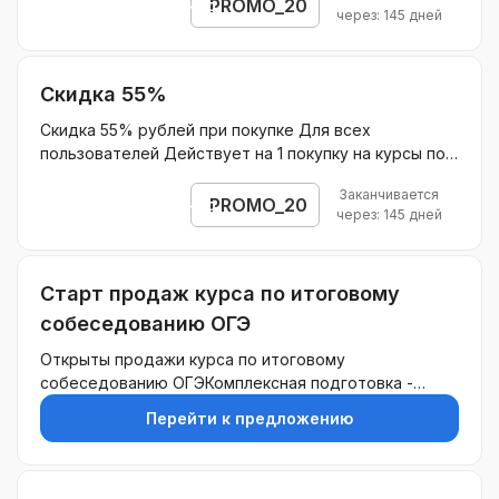
Не действует на ОГЭ и ЕГЭБез ограничения скидки.
PROMO_20
Открыть промокод
через: 145 дней
Скидка 55%
Скидка 55% рублей при покупке Для всех
пользователей Действует на 1 покупку на курсы по
подписке для подготовки к ЕГЭ/ОГЭ и 15% на
Заканчивается
продление подписки в последующие месяцы
PROMO_20
Открыть промокод
через: 145 дней
Действует на курсы по подписке для подготовки к
ЕГЭ/ОГЭ Без ограничения скидки.
Старт продаж курса по итоговому
собеседованию ОГЭ
Открыты продажи курса по итоговому
собеседованию ОГЭКомплексная подготовка -
структурированная, полноценная эффективная
Перейти к предложению
подготовка к собеседованию. Глубокое понимание
структуры и требований итогового собеседования.
Детальный разбор каждого этапа собеседования с