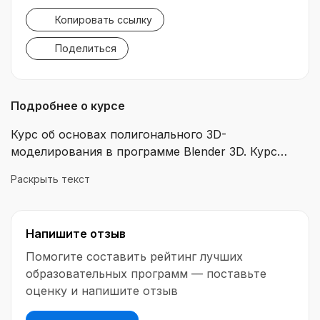
Копировать ссылку
Поделиться
Подробнее о курсе
Курс об основах полигонального 3D-
моделирования в программе Blender 3D. Курс
включает такие темы: типы данных, условные
Раскрыть текст
конструкции, циклы, функции... Blender — одна из
самых известных программ для 3D, она
ориентирована на создание многослойной и
Напишите отзыв
сложной графики. В курсе будут рассмотрены
такие темы, как стандарты сборки, создание
Помогите составить рейтинг лучших
библиотек, работа с циклами, функциями. Работа
образовательных программ — поставьте
с библиотеками Blender — это одна из основ,
оценку и напишите отзыв
которая позволит создавать 2D-модели в играх,