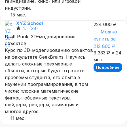
геймдизайне, кино- или игровой
индустрии.
15 мес.
XYZ School
224 000 ₽
4.1
(28)
Можно
Draft Punk. 3D-моделирование
купить за
объектов
212 800 ₽
Курс по 3D-моделированию объектов
9 333 ₽ × 24
на факультете GeekBrains. Научись
мес.
делать сложные трехмерные
Подробнее
объекты, которые будут отражать
проблемы студента, его опыта в
изучении программирования, в том
числе: плоские математические
фигуры, объемные текстуры,
шейдеры, рендеры, анимация и
многое другое.
11 мес.