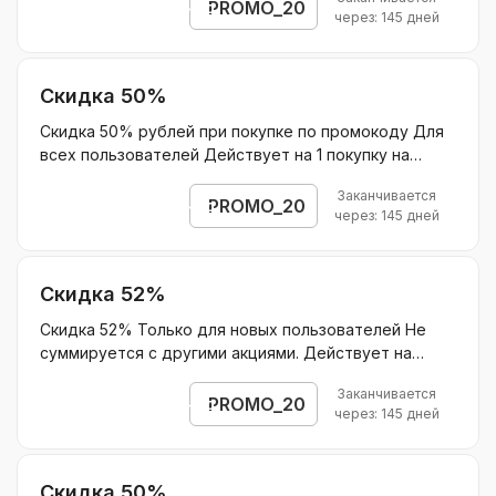
оплату нового учебного года в домашней школе
PROMO_20
Открыть промокод
через: 145 дней
Скидка 50%
Скидка 50% рублей при покупке по промокоду Для
всех пользователей Действует на 1 покупку на
курсы по подписке для подготовки к ЕГЭ/ОГЭ и 15%
Заканчивается
на продление подписки в последующие месяцы
PROMO_20
Открыть промокод
через: 145 дней
Действует на курсы по подписке для подготовки к
ЕГЭ/ОГЭ Без ограничения скидки.
Скидка 52%
Скидка 52% Только для новых пользователей Не
суммируется с другими акциями. Действует на
пакет 4 занятия по английскому языку по промокоду
Заканчивается
Без ограничения скидки.
PROMO_20
Открыть промокод
через: 145 дней
Скидка 50%