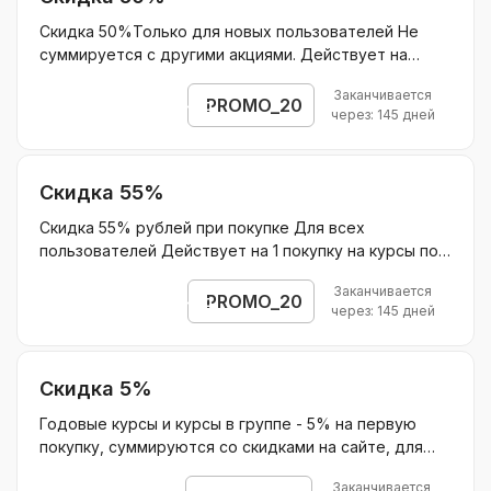
Скидка 50%Только для новых пользователей Не
суммируется с другими акциями. Действует на
пакеты занятий 4-8-16 с репетитором по промокоду
Заканчивается
Не действует на ОГЭ и ЕГЭБез ограничения скидки.
PROMO_20
Открыть промокод
через: 145 дней
Скидка 55%
Скидка 55% рублей при покупке Для всех
пользователей Действует на 1 покупку на курсы по
подписке для подготовки к ЕГЭ/ОГЭ и 15% на
Заканчивается
продление подписки в последующие месяцы
PROMO_20
Открыть промокод
через: 145 дней
Действует на курсы по подписке для подготовки к
ЕГЭ/ОГЭ Без ограничения скидки.
Скидка 5%
Годовые курсы и курсы в группе - 5% на первую
покупку, суммируются со скидками на сайте, для
новых пользователей
Заканчивается