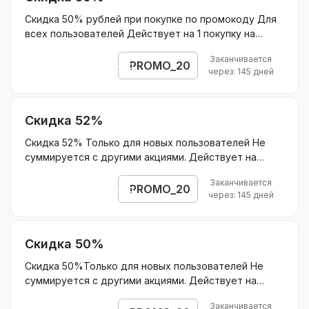
Скидка 50% рублей при покупке по промокоду Для
всех пользователей Действует на 1 покупку на
курсы по подписке для подготовки к ЕГЭ/ОГЭ и 15%
Заканчивается
на продление подписки в последующие месяцы
PROMO_20
Открыть промокод
через: 145 дней
Действует на курсы по подписке для подготовки к
ЕГЭ/ОГЭ Без ограничения скидки.
Скидка 52%
Скидка 52% Только для новых пользователей Не
суммируется с другими акциями. Действует на
пакет 4 занятия по английскому языку по промокоду
Заканчивается
Без ограничения скидки.
PROMO_20
Открыть промокод
через: 145 дней
Скидка 50%
Скидка 50%Только для новых пользователей Не
суммируется с другими акциями. Действует на
пакеты занятий 4-8-16 с репетитором по промокоду
Заканчивается