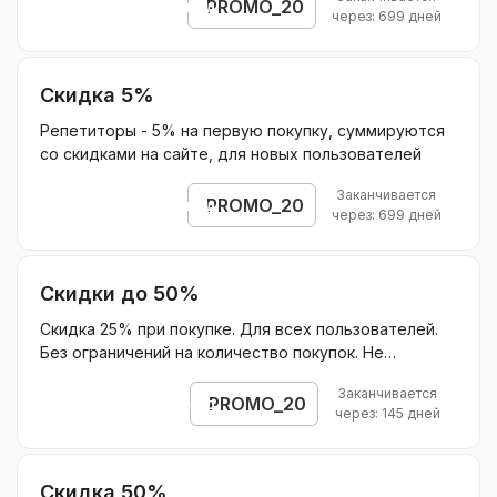
PROMO_20
Открыть промокод
через: 699 дней
Скидка 5%
Репетиторы - 5% на первую покупку, суммируются
со скидками на сайте, для новых пользователей
Заканчивается
PROMO_20
Открыть промокод
через: 699 дней
Скидки до 50%
Скидка 25% при покупке. Для всех пользователей.
Без ограничений на количество покупок. Не
суммируется с другими акциями. Действует на
Заканчивается
оплату нового учебного года в домашней школе
PROMO_20
Открыть промокод
через: 145 дней
Скидка 50%