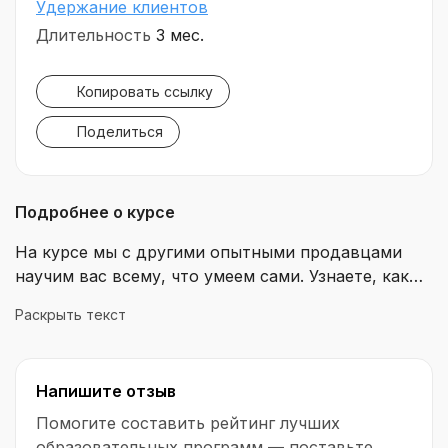
Удержание клиентов
Длительность
3 мес.
Копировать ссылку
Поделиться
Подробнее о курсе
На курсе мы с другими опытными продавцами
научим вас всему, что умеем сами. Узнаете, как
продавать на Wildberries: от регистрации в личном
Раскрыть текст
кабинете до анализа продаж. Получите
практические инструменты для работы с
клиентами: от подключаемых пушов до чек-
Напишите отзыв
листов.
Помогите составить рейтинг лучших
образовательных программ — поставьте