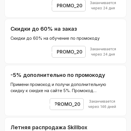
Заканчивается
PROMO_20
Открыть промокод
через: 24 дня
Скидки до 60% на заказ
Скидки до 60% на обучение по промокоду
Заканчивается
PROMO_20
Открыть промокод
через: 24 дня
-5% дополнительно по промокоду
Примени промокод и получи дополнительную
скидку к скидке на сайте 5%. Промокод
распространяется на покупку во всех странах СНГ,
Заканчивается
где есть Скиллбокс
PROMO_20
Открыть промокод
через: 146 дней
Летняя распродажа Skillbox