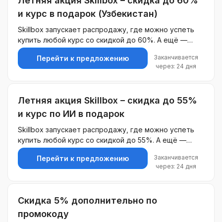
Летняя акция Skillbox – скидка до 60%
и курс в подарок (Узбекистан)
Skillbox запускает распродажу, где можно успеть
купить любой курс со скидкой до 60%. А ещё —
каждый, кто выберет обучение в этот период,
Заканчивается
Перейти к предложению
получит курс на выбор в подарок.
через: 24 дня
Летняя акция Skillbox – скидка до 55%
и курс по ИИ в подарок
Skillbox запускает распродажу, где можно успеть
купить любой курс со скидкой до 55%. А ещё —
каждый, кто выберет обучение в этот период,
Заканчивается
Перейти к предложению
получит курс по ИИ в подарок.
через: 24 дня
Скидка 5% дополнительно по
промокоду