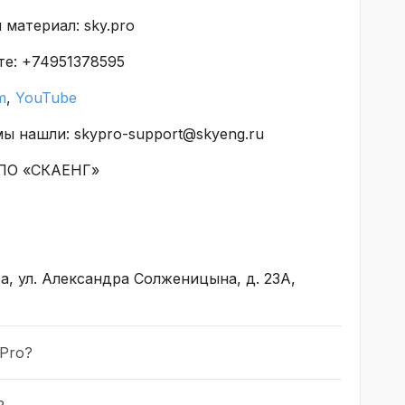
материал: sky.pro
те: +74951378595
m
,
YouTube
ы нашли: skypro-support@skyeng.ru
ДПО «СКАЕНГ»
а, ул. Александра Солженицына, д. 23А,
Pro?