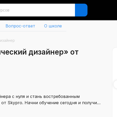
Вопрос-ответ
О школе
дизайнер
ический дизайнер» от
нера с нуля и стань востребованным
от Skypro. Начни обучение сегодня и получи
роходит в мини-группах с персональным
вождением. После успешного прохождения