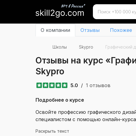
О компании
Отзывы
Похожее
Школы
Skypro
Графический 
Отзывы на курс «Граф
Skypro
5.0
/
1 отзывов
Подробнее о курсе
Освойте профессию графического дизай
специалистом с помощью онлайн-курса 
помощь в трудоустройстве. Обучение п
Раскрыть текст
наставником и индивидуальным сопро