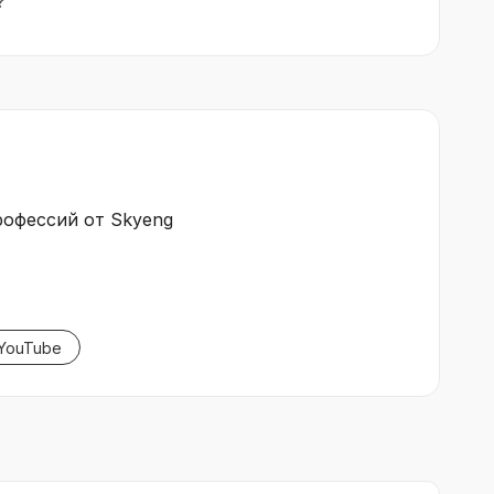
?
офессий от Skyeng
ouTube