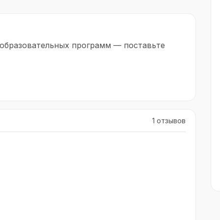
шении квалификации или диплом о
 образовательных программ — поставьте
1 отзывов