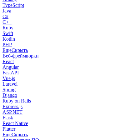
TypeScript
Java
C#
C++
Ruby
Swift
Kotlin
PHP
Еще
Скрыть
Веб-фреймворки
React
Angular
FastAPI
Vue.js
Laravel
Spring
Django
Ruby on Rails
Express.js
ASP.NET
Flask
React Native
Flutter
Еще
Скрыть