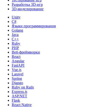
Тестирование игр
Разработка 3D-игр
3D-моделирование
Unity
C#
Языки программирования
Golang
Java
C++
Ruby
PHP
Веб-фреймворки
React
Angular
FastAPI
Vue.js
Laravel
Spring
Django
Ruby on Rails
Express.js
ASP.NET
Flask
React Native