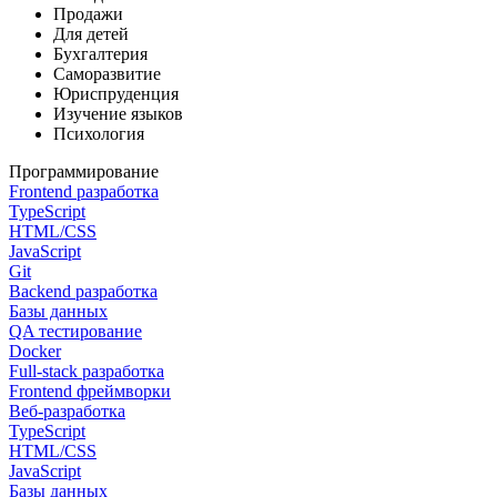
Продажи
Для детей
Бухгалтерия
Саморазвитие
Юриспруденция
Изучение языков
Психология
Программирование
Frontend разработка
TypeScript
HTML/CSS
JavaScript
Git
Backend разработка
Базы данных
QA тестирование
Docker
Full-stack разработка
Frontend фреймворки
Веб-разработка
TypeScript
HTML/CSS
JavaScript
Базы данных