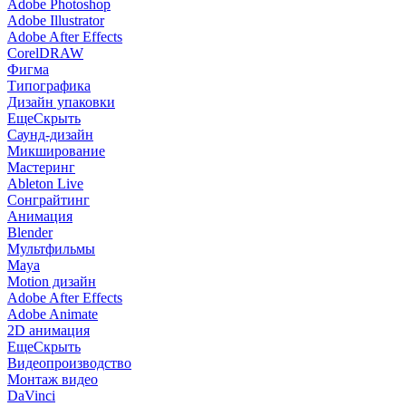
Adobe Photoshop
Adobe Illustrator
Adobe After Effects
CorelDRAW
Фигма
Типографика
Дизайн упаковки
Еще
Скрыть
Саунд-дизайн
Микширование
Мастеринг
Ableton Live
Сонграйтинг
Анимация
Blender
Мультфильмы
Maya
Motion дизайн
Adobe After Effects
Adobe Animate
2D анимация
Еще
Скрыть
Видеопроизводство
Монтаж видео
DaVinci