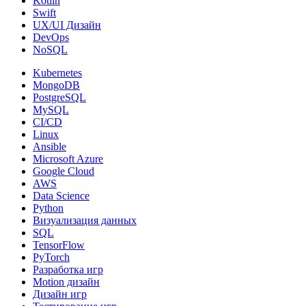
Kotlin
Swift
UX/UI Дизайн
DevOps
NoSQL
Kubernetes
MongoDB
PostgreSQL
MySQL
CI/CD
Linux
Ansible
Microsoft Azure
Google Cloud
AWS
Data Science
Python
Визуализация данных
SQL
TensorFlow
PyTorch
Разработка игр
Motion дизайн
Дизайн игр