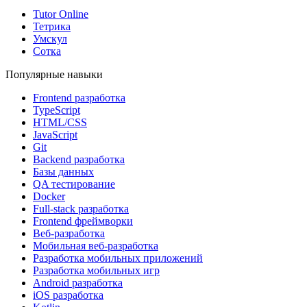
Tutor Online
Тетрика
Умскул
Сотка
Популярные навыки
Frontend разработка
TypeScript
HTML/CSS
JavaScript
Git
Backend разработка
Базы данных
QA тестирование
Docker
Full-stack разработка
Frontend фреймворки
Веб-разработка
Мобильная веб-разработка
Разработка мобильных приложений
Разработка мобильных игр
Android разработка
iOS разработка