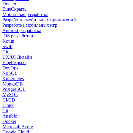
Docker
Еще
Скрыть
Мобильная разработка
Разработка мобильных приложений
Разработка мобильных игр
Android разработка
iOS разработка
Kotlin
Swift
Git
UX/UI Дизайн
Еще
Скрыть
DevOps
NoSQL
Kubernetes
MongoDB
PostgreSQL
MySQL
CI/CD
Linux
Git
Ansible
Docker
Microsoft Azure
Google Cloud