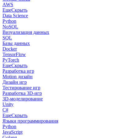
AWS
Еще
Скрыть
Data Science
Python
NoSQL
Визуализация данных
SQL
Базы данных
Docker
TensorFlow
PyTorch
Еще
Скрыть
Разработка игр
Motion дизайн
Дизайн игр
Тестирование игр
Разработка 3D-игр
3D-моделирование
Unity
C#
Еще
Скрыть
Языки программирования
Python
JavaScript
Golang