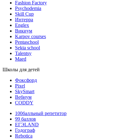
Fashion Factory
Psychodemia
Skill Cup
Интерра
Englex
Викиум
Karpov courses
Pentaschool
Sekta school
Talentsy
Maed
Школы для детей
Фоксфорд
Pixel
SkySmart
Вебиум
CODDY
100балльный репетитор
99 баллов
ЕГЭLAND
Годограф
Rebotica