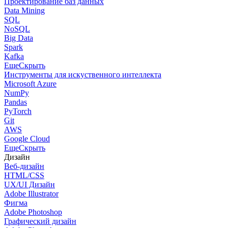
Проектирование баз данных
Data Mining
SQL
NoSQL
Big Data
Spark
Kafka
Еще
Скрыть
Инструменты для искуственного интеллекта
Microsoft Azure
NumPy
Pandas
PyTorch
Git
AWS
Google Cloud
Еще
Скрыть
Дизайн
Веб-дизайн
HTML/CSS
UX/UI Дизайн
Adobe Illustrator
Фигма
Adobe Photoshop
Графический дизайн