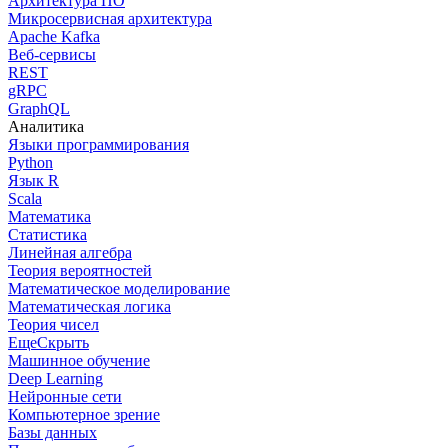
Архитектура ПО
Микросервисная архитектура
Apache Kafka
Веб-сервисы
REST
gRPC
GraphQL
Аналитика
Языки программирования
Python
Язык R
Scala
Математика
Статистика
Линейная алгебра
Теория вероятностей
Математическое моделирование
Математическая логика
Теория чисел
Еще
Скрыть
Машинное обучение
Deep Learning
Нейронные сети
Компьютерное зрение
Базы данных