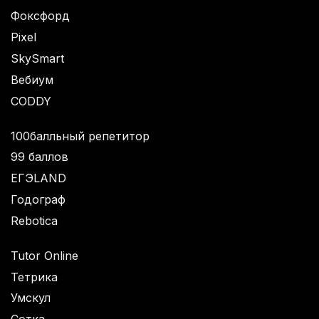
Фоксфорд
Pixel
SkySmart
Вебиум
CODDY
100балльный репетитор
99 баллов
ЕГЭLAND
Годограф
Rebotica
Tutor Online
Тетрика
Умскул