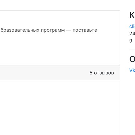
К
cl
образовательных программ — поставьте
24
9
О
Vk
5 отзывов