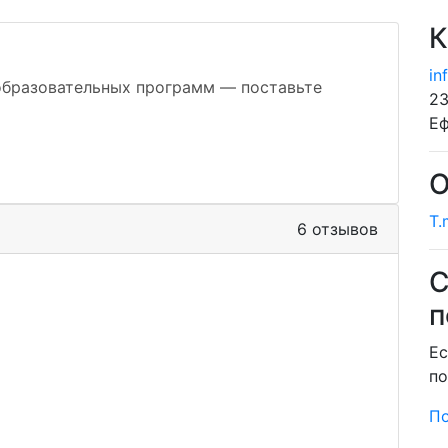
К
in
образовательных программ — поставьте
23
Еф
О
T.
6 отзывов
С
п
Ес
по
П