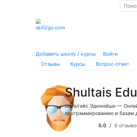
Добавить школу / курсы
Войти
Отзывы
Курсы
Вопрос-ответ
Shultais Ed
Шультайс Эдюкейшн — Онлай
программированию и базам д
5.0
/
6 отзыво