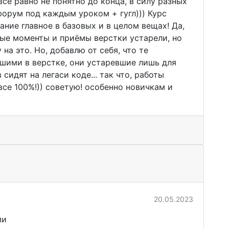
все равно не понятно до конца, в силу разных
орум под каждым уроком + гугл))) Курс
ние главное в базовых и в целом вещах! Да,
рые моменты и приёмы верстки устарели, но
 на это. Но, добавлю от себя, что те
шими в верстке, они устаревшие лишь для
сидят на легаси коде... так что, работы
все 100%!)) советую! особенно новичкам и
20.05.2023
ми