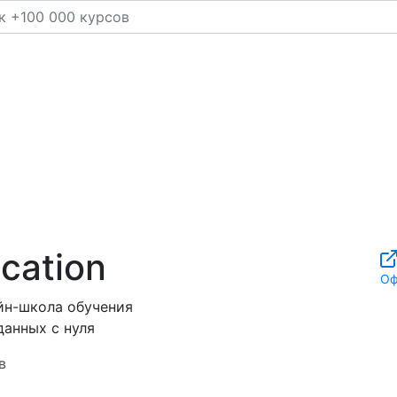
ucation
Оф
н-школа обучения
анных с нуля
в