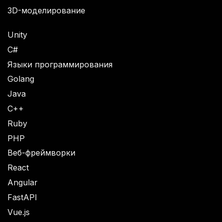
3D-моделирование
Unity
C#
Языки программирования
Golang
Java
C++
Ruby
PHP
Веб-фреймворки
React
Angular
FastAPI
Vue.js