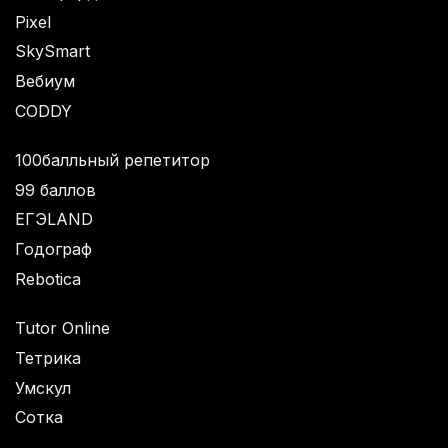
Pixel
SkySmart
Вебиум
CODDY
100балльный репетитор
99 баллов
ЕГЭLAND
Годограф
Rebotica
Tutor Online
Тетрика
Умскул
Сотка