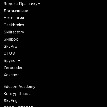
Яндекс Практикум
Логомашина
Нетология
Geekbrains
Skillfactory
Skillbox
SkyPro
OTUS
Бруноям
Zerocoder
Хекслет
Eduson Academy
Контур Школа
SkyEng