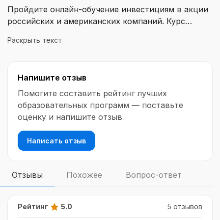
Пройдите онлайн-обучение инвестициям в акции
российских и американских компаний. Курс
предназначен для тех, кто стремится к
Раскрыть текст
стабильности и уверенности в завтрашнем дне,
не желая рисковать потерей работы или бизнеса.
Вы получите пошаговую инструкцию по созданию
Напишите отзыв
капитала всего за 5 лет обучения, а ваш уровень
жизни будет расти из года в год. Узнайте, как
Помогите составить рейтинг лучших
тратить деньги на мечты и путешествия, а также
образовательных программ — поставьте
зарабатывать больше.
оценку и напишите отзыв
Написать отзыв
Отзывы
Похожее
Вопрос-ответ
Рейтинг
5.0
5 отзывов