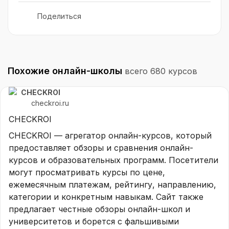
актуален.

Поделиться
На мою просьбу вернуть мне 10.000 
предоплаты, менеджер игнорировал меня в 
воцапе в принципе. После того как я 
Похожие онлайн-школы
написала письмо на почту, мне ответили, 
всего 680 курсов
что -денег они не возвращают, поскольку 
CHECKROI
предложение на их курсе-это договор 
checkroi.ru
публичной оферты.

CHECKROI
То есть сделав оплату или подписав с ними 
договор, вы автоматически согласны с их 
CHECKROI — агрегатор онлайн-курсов, который
условиями, по которым возврат денег 
предоставляет обзоры и сравнения онлайн-
возможен в течение 3-х дней.

курсов и образовательных программ. Посетители
На то, что вступили в силу форс мажорные 
могут просматривать курсы по цене,
обстоятельства (внеплановая 
ежемесячным платежам, рейтингу, направлению,
госпитализация и длительная реабилитация) 
категории и конкретным навыкам. Сайт также
-менеджерам дела нет.

предлагает честные обзоры онлайн-школ и
С учетом того, что большинство людей не 
университетов и борется с фальшивыми