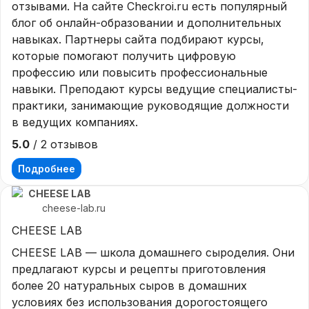
имеют базовое юридическое образование и 
отзывами. На сайте Checkroi.ru есть популярный
в принципе не знают, что такое договор-
блог об онлайн-образовании и дополнительных
оферта, это выглядит со стороны школы 
навыках. Партнеры сайта подбирают курсы,
Артема Мазура как мошенничество.

которые помогают получить цифровую
Мало ли что может измениться у человека в 
профессию или повысить профессиональные
условиях уже наступившей форс-мажорной 
навыки. Преподают курсы ведущие специалисты-
ситуации в стране из за короновируса, но 
практики, занимающие руководящие должности
для менеджеров школы Артема Мазура эта 
в ведущих компаниях.
ситуация не является форс-мажорной, 
5.0
/ 2 отзывов
видимо сам Мазур живет в других условиях.

Показывая хамское и глубоко 
Подробнее
наплевательское отношение к своим 
CHEESE LAB
потенциальным студентам-он только 
cheese-lab.ru
дискредитирует свое имя и показывает, на 
CHEESE LAB
что он и его сотрудники готовы идти ради 
денег, проявляя хамство и равнодушие к 
CHEESE LAB — школа домашнего сыроделия. Они
другим людям.
предлагают курсы и рецепты приготовления
более 20 натуральных сыров в домашних
условиях без использования дорогостоящего