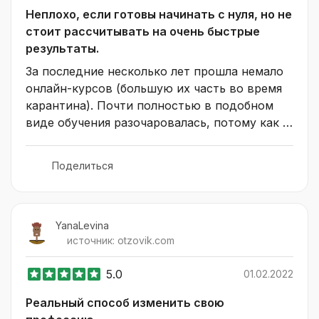
Неплохо, если готовы начинать с нуля, но не
стоит рассчитывать на очень быстрые
результаты.
За последние несколько лет прошла немало 
онлайн-курсов (большую их часть во время 
карантина). Почти полностью в подобном 
виде обучения разочаровалась, потому как 
деньги платишь, а знаний не дают. 
Материал настолько разбавлен водой, что в 
Поделиться
итоге получаешь прописные истины вместо 
ценных знаний.

Обучение у Артема Мазура отличалось от 
YanaLevina
источник:
otzovik.com
всех тех, что я проходила раньше. Весь 
интенсив состоит из емких хорошо 
5.0
01.02.2022
структурированных блоков, доступ к 
следующему открывается после выполнения 
Реальный способ изменить свою
ряда практических работ. Это отличный 