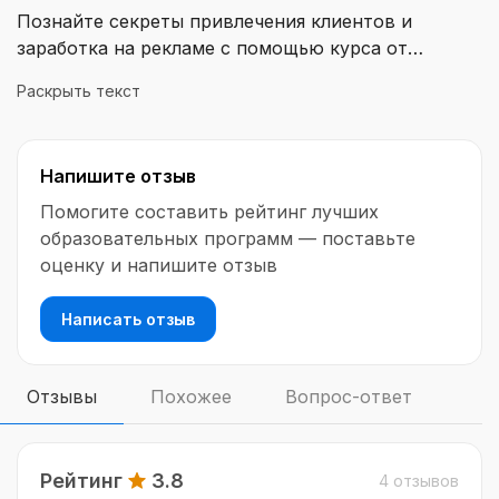
Познайте секреты привлечения клиентов и
заработка на рекламе с помощью курса от
эксперта по рекламе в Facebook и Instagram,
Раскрыть текст
Ксении Стасенко из Омска. Научитесь
эффективным стратегиям и методам, которые
помогут вам развивать бизнес в социальных
Напишите отзыв
сетях. Курс подходит для предпринимателей,
включая мам, находящихся в декрете, которые
Помогите составить рейтинг лучших
хотят достичь успеха в онлайн-бизнесе.
образовательных программ — поставьте
оценку и напишите отзыв
Написать отзыв
Отзывы
Похожее
Вопрос-ответ
Рейтинг
3.8
4 отзывов