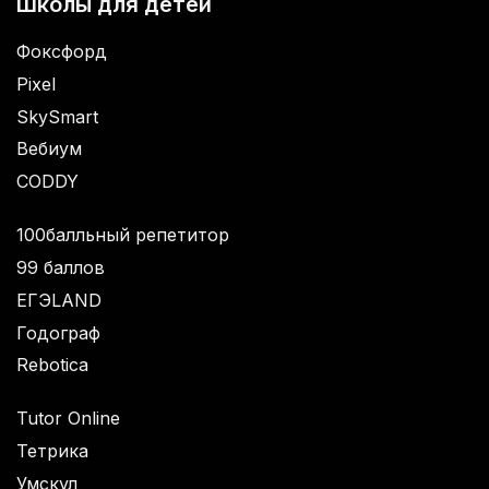
Школы для детей
Фоксфорд
Pixel
SkySmart
Вебиум
CODDY
100балльный репетитор
99 баллов
ЕГЭLAND
Годограф
Rebotica
Tutor Online
Тетрика
Умскул