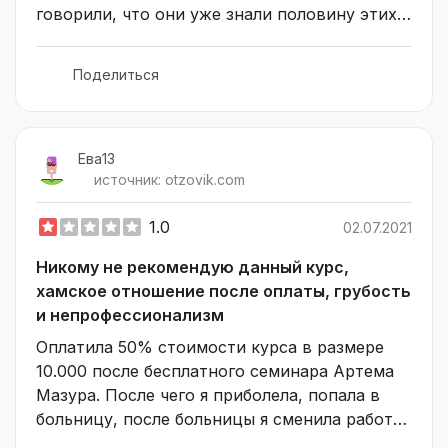
говорили, что они уже знали половину этих 
это реальный доход
знаний. Удобно, что уроки структурированы 
по темам и есть примеры по каждой задаче. 
Поделиться
Служба поддержки пусть и не быстро, но 
отвечает на все мои вопросы (не все 
задания я смогла выполнить с первого раза)
Ева13
источник:
otzovik.com
1.0
02.07.2021
Никому не рекомендую данный курс,
хамское отношение после оплаты, грубость
и непрофессионализм
Оплатила 50% стоимости курса в размере 
10.000 после бесплатного семинара Артема 
Мазура. После чего я приболела, попала в 
больницу, после больницы я сменила работу 
и данный курс Артема Мазура стал мне не 