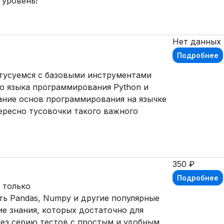
 уровень!
Нет данных
Подробнее
отусуемся с базовыми инструментами
ю языка программирования Python и
ание основ программирования на язычке
тересно тусовочки такого важного
350 ₽
Подробнее
 только
ть Pandas, Numpy и другие популярные
е знания, которых достаточно для
ез серию тестов с простым и удобным