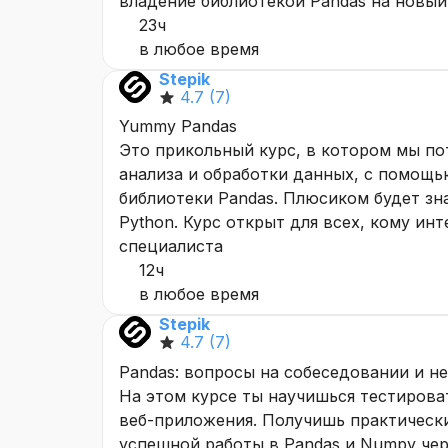
владение библиотекой Pandas на новый
23ч
в любое время
Stepik
4.7
(7)
Yummy Pandas
Это прикольный курс, в котором мы п
анализа и обработки данных, с помощь
библиотеки Pandas. Плюсиком будет зн
Python. Курс открыт для всех, кому ин
специалиста
12ч
в любое время
Stepik
4.7
(7)
Pandas: вопросы на собеседовании и не
На этом курсе ты научишься тестирова
веб-приложения. Получишь практически
успешной работы в Pandas и Numpy чер