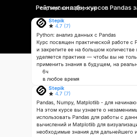
Рейтинг онлайн-курсов Pandas з
сортировать: Дорогие
Stepik
4.7
(7)
Python: анализ данных с Pandas
Курс посвящен практической работе с 
и закрепите ее на большом количестве
уделяется практике — чтобы вы не толь
применить знания в будущем, на реаль
6ч
в любое время
Stepik
4.7
(7)
Pandas, Numpy, Matplotlib - для начина
На этом курсе вы узнаете о незаменимы
использовать Pandas для работы с дан
вычислений и Matplotlib для визуализа
необходимые знания для дальнейшего и