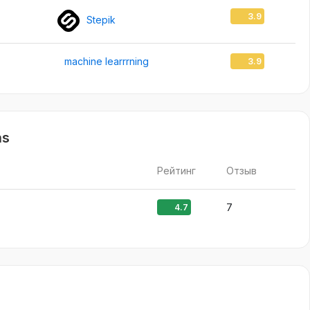
3.9
Stepik
machine learrrning
3.9
as
Рейтинг
Отзыв
7
4.7