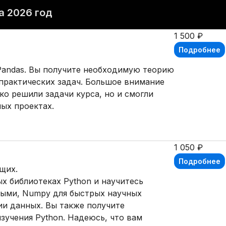
а 2026 год
1 500 ₽
Подробнее
Pandas. Вы получите необходимую теорию
 практических задач. Большое внимание
ко решили задачи курса, но и смогли
ных проектах.
1 050 ₽
Подробнее
ющих.
х библиотеках Python и научитесь
ными, Numpy для быстрых научных
ции данных. Вы также получите
зучения Python. Надеюсь, что вам