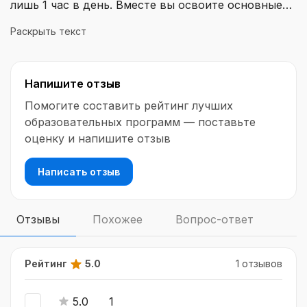
лишь 1 час в день. Вместе вы освоите основные
навыки лепки и создадите авторские работы,
Раскрыть текст
которые украсят ваш интерьер. Получите
конкретный и простой план действий, который
поможет вам влюбить ребенка в лепку и развить
Напишите отзыв
его усидчивость. Опытный педагог-психолог с
более чем 30-летним стажем работы с детьми и
Помогите составить рейтинг лучших
их родителями поможет вам в этом процессе. Она
образовательных программ — поставьте
имеет высшее педагогическое образование и
оценку и напишите отзыв
высшую квалификационную категорию.
Написать отзыв
Отзывы
Похожее
Вопрос-ответ
Рейтинг
5.0
1 отзывов
5.0
1