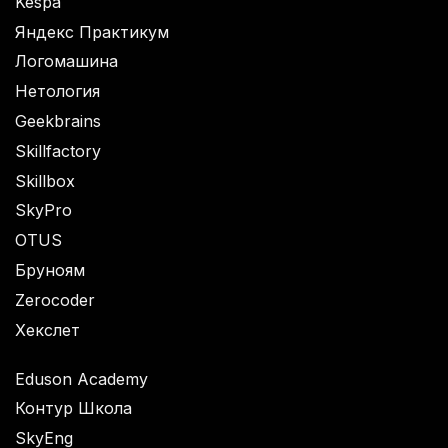
Kespa
Яндекс Практикум
Логомашина
Нетология
Geekbrains
Skillfactory
Skillbox
SkyPro
OTUS
Бруноям
Zerocoder
Хекслет
Eduson Academy
Контур Школа
SkyEng