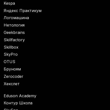
Kespa
Яндекс Практикум
Логомашина
Нетология
Geekbrains
Skillfactory
Skillbox
SkyPro
OTUS
Бруноям
Zerocoder
Хекслет
Eduson Academy
Контур Школа