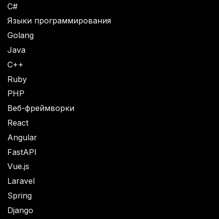
C#
Языки программирования
Golang
Java
C++
Ruby
PHP
Веб-фреймворки
React
Angular
FastAPI
Vue.js
Laravel
Spring
Django