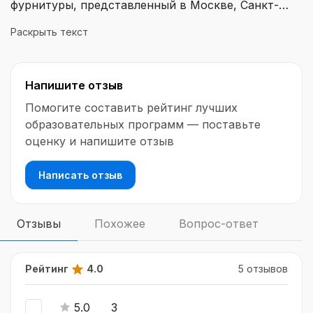
фурнитуры, представленный в Москве, Санкт-
Петербурге, Екатеринбурге, Минске и Краснодаре.
Раскрыть текст
Здесь вы найдете широкий ассортимент
продукции, включая мебельные крючки, опоры,
полкодержатели, системы выдвижения,
Напишите отзыв
мебельные петли, выдвижные корзины, сушки для
посуды, кухонные аксессуары, газовые лифты,
Помогите составить рейтинг лучших
антресольные петли, поддоны, замки для мебели
образовательных программ — поставьте
и навесы для шкафов. BOYARD BOYARD
оценку и напишите отзыв
предлагает качественные и надежные решения
для вашей мебели, которые помогут создать
Написать отзыв
комфортное и функциональное пространство.
Отзывы
Похожее
Вопрос-ответ
Рейтинг
4.0
5 отзывов
5.0
3