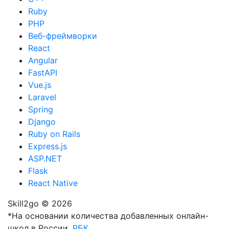
Ruby
PHP
Веб-фреймворки
React
Angular
FastAPI
Vue.js
Laravel
Spring
Django
Ruby on Rails
Express.js
ASP.NET
Flask
React Native
Skill2go © 2026
*На основании количества добавленных онлайн-
школ в России,
РБК