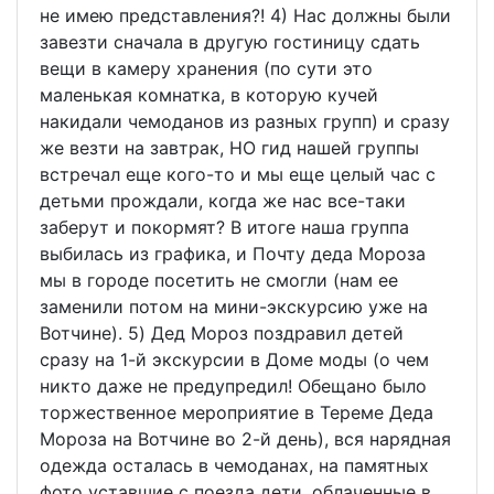
не имею представления?! 4) Нас должны были
завезти сначала в другую гостиницу сдать
вещи в камеру хранения (по сути это
маленькая комнатка, в которую кучей
накидали чемоданов из разных групп) и сразу
же везти на завтрак, НО гид нашей группы
встречал еще кого-то и мы еще целый час с
детьми прождали, когда же нас все-таки
заберут и покормят? В итоге наша группа
выбилась из графика, и Почту деда Мороза
мы в городе посетить не смогли (нам ее
заменили потом на мини-экскурсию уже на
Вотчине). 5) Дед Мороз поздравил детей
сразу на 1-й экскурсии в Доме моды (о чем
никто даже не предупредил! Обещано было
торжественное мероприятие в Тереме Деда
Мороза на Вотчине во 2-й день), вся нарядная
одежда осталась в чемоданах, на памятных
фото уставшие с поезда дети, облаченные в