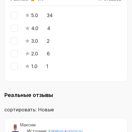
программ обучения, где они могут обменяться
опытом и найти новых партнеров и контакты.
5.0
34
4.0
4
3.0
2
2.0
6
1.0
1
Реальные отзывы
сортировать: Новые
Максим
Источник:
katalog-kursov.ru