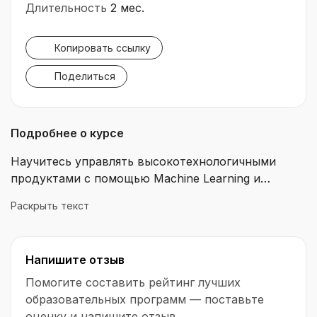
Длительность
2 мес.
Копировать ссылку
Поделиться
Подробнее о курсе
Научитесь управлять высокотехнологичными
продуктами с помощью Machine Learning и
BigData. Получите востребованную профессию за
Раскрыть текст
2 месяца и сможете руководить IT-компанией
любой сложностью. Курс составлен с упором на
практику: отточите навыки на реальных кейсах,
Напишите отзыв
добавите проекты в портфолио и станете
востребованным специалистом.
Помогите составить рейтинг лучших
образовательных программ — поставьте
оценку и напишите отзыв