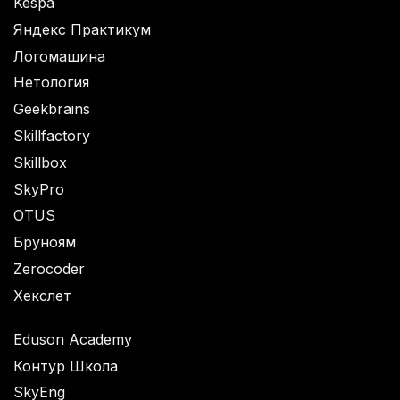
Kespa
Яндекс Практикум
Логомашина
Нетология
Geekbrains
Skillfactory
Skillbox
SkyPro
OTUS
Бруноям
Zerocoder
Хекслет
Eduson Academy
Контур Школа
SkyEng