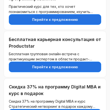
Практический курс для тех, кто хочет
познакомиться с программированием, изучить
основы языков, структуры данных и алгоритмы.
Перейти к предложению
Уроки включают теорию, тесты и практические
задания в формате тренажера.P.S самые
внимательные смогут найти особый промокод на
приобретение любой профессии или курса по
Бесплатная карьерная консультация от
разработке
Productstar
Бесплатная групповая онлайн-встреча с
практикующим экспертом в области продакт-
менеджмента
Перейти к предложению
Скидка 37% на программу Digital MBA и
курс в подарок
Скидка 37% на программу Digital MBA и курс
Стратегический нетворкинг в подарок каждому