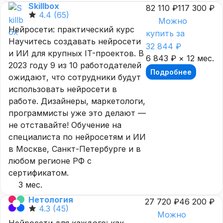
Skillbox
82 110 ₽
117 300 ₽
4.4
(65)
Можно
Нейросети: практический курс
купить за
Научитесь создавать нейросети
32 844 ₽
и ИИ для крупных IT-проектов. В
6 843 ₽ × 12 мес.
2023 году 9 из 10 работодателей
Подробнее
ожидают, что сотрудники будут
использовать нейросети в
работе. Дизайнеры, маркетологи,
программисты уже это делают —
не отставайте! Обучение на
специалиста по нейросетям и ИИ
в Москве, Санкт-Петербурге и в
любом регионе РФ с
сертификатом.
3 мес.
Нетология
27 720 ₽
46 200 ₽
4.3
(45)
Можно
Нейросети для каждого: как