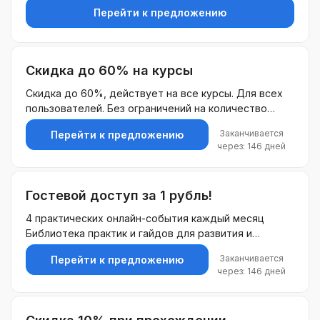
клиенту
Перейти к предложению
Скидка до 60% на курсы
Скидка до 60%, действует на все курсы. Для всех
пользователей. Без ограничений на количество
покупок.
Заканчивается
Перейти к предложению
через: 146 дней
Гостевой доступ за 1 рубль!
4 практических онлайн-события каждый месяц
Библиотека практик и гайдов для развития и
решения конкретных задач Возможности для
Заканчивается
Перейти к предложению
общения в комьюнити-чате, база визиток и таргет-
через: 146 дней
кофе с другими участниками Программа развития на
год в формате полезной рассылки