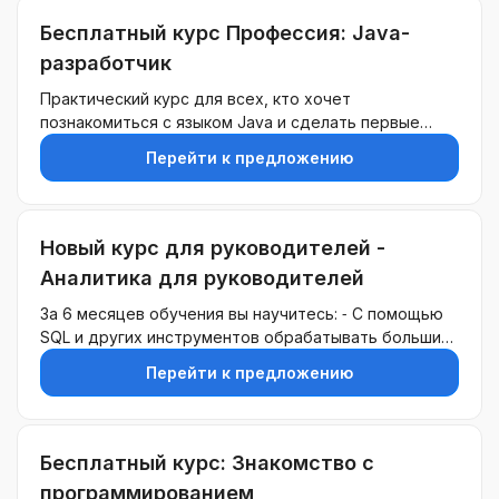
метрик, тесты и практические задания.Направлен
для новичков, кто хочет войти в сферу аналитики.
Бесплатный курс Профессия: Java-
разработчик
Практический курс для всех, кто хочет
познакомиться с языком Java и сделать первые
шаги в программировании. Уроки включают теорию,
Перейти к предложению
тесты и практические задания в формате
тренажера.Для тех, кто хочет сменить профессию и
освоить новые навыки. Понять и попробовать себя в
роли Java-разработчика, познакомиться с
Новый курс для руководителей -
профессией.
Аналитика для руководителей
За 6 месяцев обучения вы научитесь: ⁃ С помощью
SQL и других инструментов обрабатывать большие
объемы данных ⁃ Использовать на продвинутом
Перейти к предложению
уровне Google Analytics и Яндекс.Метрику ⁃
Использовать Data Driven подход ⁃ Создавать
дашборды с помощью Tableau, Power BI и Python На
курс действует скидка 40%
Бесплатный курс: Знакомство с
программированием