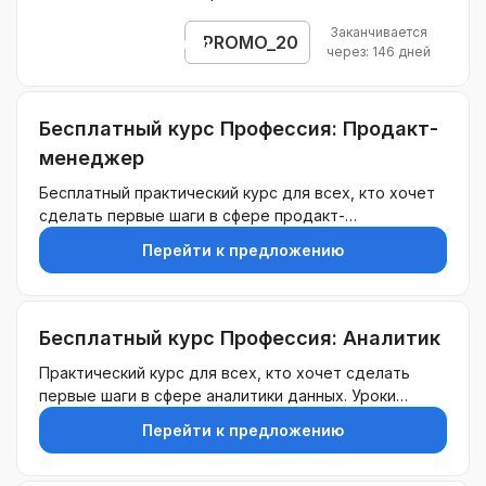
покупок. Не суммируется с другими акциями.
Заканчивается
PROMO_20
Открыть промокод
через: 146 дней
Бесплатный курс Профессия: Продакт-
менеджер
Бесплатный практический курс для всех, кто хочет
сделать первые шаги в сфере продакт-
менеджмента, познакомиться с базовыми навыками
Перейти к предложению
и продуктовым подходом. На курсе вы узнаете, кто
такой продакт и что такое продуктовый подход,
получите навык структурировать работу и
приоритизировать задачи и создадите стратегию и
Бесплатный курс Профессия: Аналитик
видение продукта.Для тех, кто хочет сменить
Практический курс для всех, кто хочет сделать
профессию и освоить новые навыки, попробовать
первые шаги в сфере аналитики данных. Уроки
себя в продакт-менеджменте и познакомиться с
включают информацию про роль и место аналитика
профессией.
Перейти к предложению
в команде, его основные задачи и инструменты,
фреймоворки Lean Canvas и HADI, декомпозицию